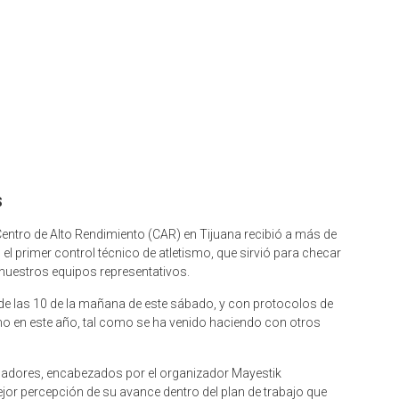
S
 Centro de Alto Rendimiento (CAR) en Tijuana recibió a más de
n el primer control técnico de atletismo, que sirvió para checar
 nuestros equipos representativos.
de las 10 de la mañana de este sábado, y con protocolos de
ismo en este año, tal como se ha venido haciendo con otros
renadores, encabezados por el organizador Mayestik
jor percepción de su avance dentro del plan de trabajo que