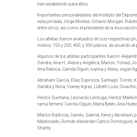
han establecido para ellos.
Importantes personalidades del Instituto del Deporte 
esta jornada, Jorge Montes, Octavio Morgan, Rubén
entre otros, así como el presidente de la Asociación
Los atletas fueron evaluados en sus respectivas pr
mixtos; 150 y 200, 400, y 300 planos, de acuerdo a
Algunos de los atletas participantes fueron: Alejand
Sandra, Ana H., Alexia y Angélica, Marlon, Yohad, Jos
Ana Rebeca, Camila Olguín, Ivanna y Alexa, según fig
Abraham García, Elías Espinoza, Santiago Torres, K
Sandra y Nora, Vianey Agraz, Lizbeth Loza, Oviachic, 
Héctor Quintana, Leonardo Lechuga, Héctor Maldonad
rama femenil: Carrilla Olguín, María Belén, Ana Huet
Marlon Barboza, Canelo, Gabriel, René y Abraham; p
Maldonado, Román Alexander Carlos Domínguez, en v
Shanty.