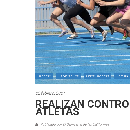
Deportes
Espectáculos
Otros Deportes
Primera 
22 febrero, 2021
REALIZAN CONTRO
ATLETAS
Publicado por:El Quincenal de las Californias