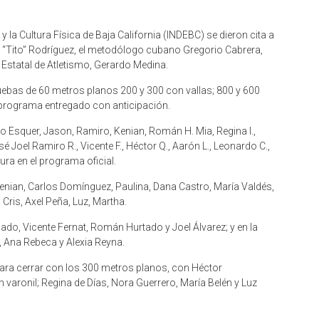
y la Cultura Física de Baja California (INDEBC) se dieron cita a
 “Tito” Rodríguez, el metodólogo cubano Gregorio Cabrera,
 Estatal de Atletismo, Gerardo Medina.
uebas de 60 metros planos 200 y 300 con vallas; 800 y 600
l programa entregado con anticipación.
ro Esquer, Jason, Ramiro, Kenian, Román H. Mia, Regina I.,
é Joel Ramiro R., Vicente F., Héctor Q., Aarón L., Leonardo C.,
ura en el programa oficial.
enian, Carlos Domínguez, Paulina, Dana Castro, María Valdés,
Cris, Axel Peña, Luz, Martha.
o, Vicente Fernat, Román Hurtado y Joel Álvarez; y en la
e, Ana Rebeca y Alexia Reyna.
ara cerrar con los 300 metros planos, con Héctor
aronil; Regina de Días, Nora Guerrero, María Belén y Luz