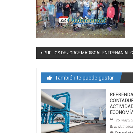
Navegación
PUPILOS DE JORGE MARISCAL ENTRENAN AL C
de
entrada
También te puede gustar
REFRENDA
CONTADUR
ACTIVIDAD
ECONOMÍ
25 mayo, 
El Quincenal
Comentario