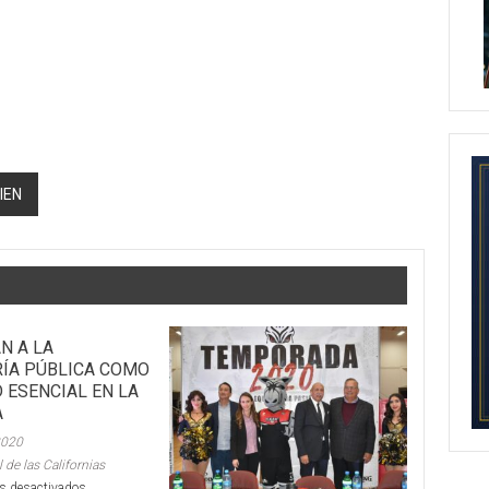
IEN
N A LA
ÍA PÚBLICA COMO
 ESENCIAL EN LA
A
2020
 de las Californias
en
s desactivados