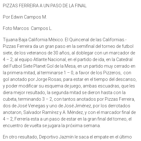
PIZZAS FERREIRA A UN PASO DE LA FINAL
Por Edwin Campos M.
Foto Marcos Campos L.
Tijuana Baja California México. El Quincenal de las Californias.-
Pizzas Ferreira da un gran paso en la semifinal del torneo de futbol
siete, de los veteranos de 30 años, al doblegar con un marcador de
4 – 2, al equipo Atlante Nacional, en el partido de ida, en la Catedral
del Futbol Siete Planet Gol de la Mesa, en un partido muy cerrado en
la primera mitad, al terminarse 1 – 0, a favor de los Pizzeros, con
gol anotado por Jorge Rosas, para estar en el tiempo del descanso,
y poder modificar su esquema de juego, ambas escuadras, que les
diera mejor resultado, la segunda mitad se dieron hasta con la
cubeta, terminando 3 – 2, con tantos anotados por Pizzas Ferreira,
dos de José Venegas y uno de José Jiménez, por los derrotados
anotaron, Salvador Ramírez y A. Méndez, y con el marcador final de
4 – 2, Ferrería esta a un paso de estar en la gran final del torneo, el
encuentro de vuelta se jugara la próxima semana.
En otro resultado, Deportivo Jazmín le saca el empate en el último