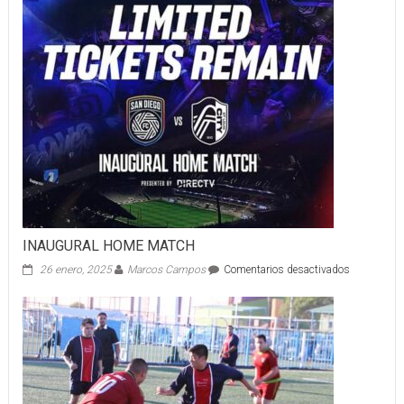
DE
PONENTES
EN
PRIMER
CICLO
WEBINAR
INDE-
SE
INAUGURAL HOME MATCH
en
26 enero, 2025
Marcos Campos
Comentarios desactivados
INAUGURA
HOME
MATCH