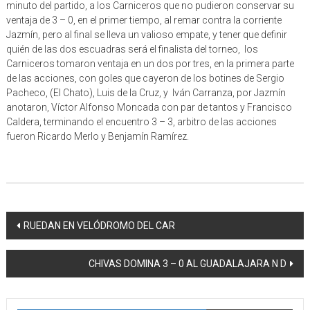
minuto del partido, a los Carniceros que no pudieron conservar su
ventaja de 3 – 0, en el primer tiempo, al remar contra la corriente
Jazmín, pero al final se lleva un valioso empate, y tener que definir
quién de las dos escuadras será el finalista del torneo, los
Carniceros tomaron ventaja en un dos por tres, en la primera parte
de las acciones, con goles que cayeron de los botines de Sergio
Pacheco, (El Chato), Luis de la Cruz, y Iván Carranza, por Jazmín
anotaron, Víctor Alfonso Moncada con par de tantos y Francisco
Caldera, terminando el encuentro 3 – 3, arbitro de las acciones
fueron Ricardo Merlo y Benjamín Ramírez.
Navegación
RUEDAN EN VELÓDROMO DEL CAR
de
CHIVAS DOMINA 3 – 0 AL GUADALAJARA N D
entrada