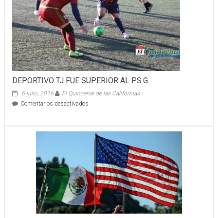
DEPORTIVO TJ FUE SUPERIOR AL P.S.G.
6 julio, 2016
El Quincenal de las Californias
en
Comentarios desactivados
DEPORTIVO
TJ
FUE
SUPERIOR
AL
P.S.G.