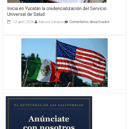
Inicia en Yucatán la credencialización del Servicio
Universal de Salud
en
13 abril, 2026
Marcos Campos
Comentarios desactivados
Inicia
en
Yucatán
la
credencializa
del
Servicio
Universal
de
Salud