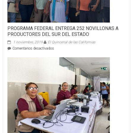
PROGRAMA FEDERAL ENTREGA 252 NOVILLONAS A
PRODUCTORES DEL SUR DEL ESTADO
1 noviembre, 2019
El Quincenal de las Californias
en
Comentarios desactivados
PROGRAMA
FEDERAL
ENTREGA
252
NOVILLONAS
A
PRODUCTORES
DEL
SUR
DEL
ESTADO