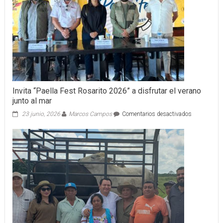
Invita “Paella Fest Rosarito 2026” a disfrutar el verano
junto al mar
en
23 junio, 2026
Marcos Campos
Comentarios desactivados
Invita
“Paella
Fest
Rosarito
2026”
a
disfrutar
el
verano
junto
al
mar