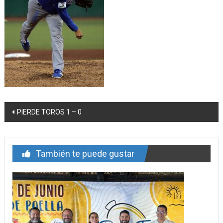
Navegación
PIERDE TOROS 1 – 0
de
entrada
También te puede gustar