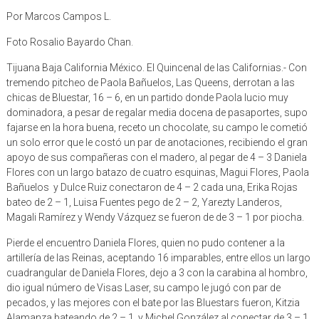
Por Marcos Campos L.
Foto Rosalio Bayardo Chan.
Tijuana Baja California México. El Quincenal de las Californias.- Con
tremendo pitcheo de Paola Bañuelos, Las Queens, derrotan a las
chicas de Bluestar, 16 – 6, en un partido donde Paola lucio muy
dominadora, a pesar de regalar media docena de pasaportes, supo
fajarse en la hora buena, receto un chocolate, su campo le cometió
un solo error que le costó un par de anotaciones, recibiendo el gran
apoyo de sus compañeras con el madero, al pegar de 4 – 3 Daniela
Flores con un largo batazo de cuatro esquinas, Magui Flores, Paola
Bañuelos y Dulce Ruiz conectaron de 4 – 2 cada una, Erika Rojas
bateo de 2 – 1, Luisa Fuentes pego de 2 – 2, Yarezty Landeros,
Magali Ramírez y Wendy Vázquez se fueron de de 3 – 1 por piocha.
Pierde el encuentro Daniela Flores, quien no pudo contener a la
artillería de las Reinas, aceptando 16 imparables, entre ellos un largo
cuadrangular de Daniela Flores, dejo a 3 con la carabina al hombro,
dio igual número de Visas Laser, su campo le jugó con par de
pecados, y las mejores con el bate por las Bluestars fueron, Kitzia
Alamanza bateando de 2 – 1, y Michel González al conectar de 3 – 1,