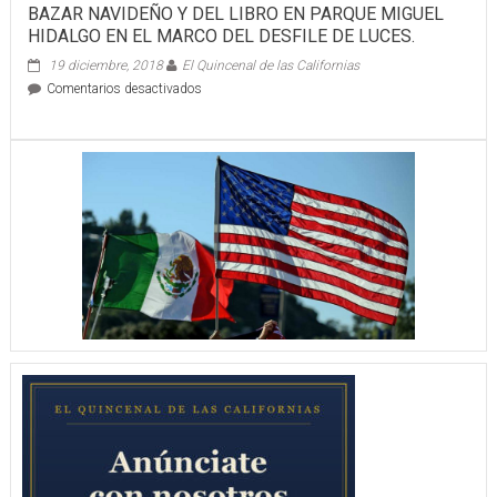
BAZAR NAVIDEÑO Y DEL LIBRO EN PARQUE MIGUEL
HIDALGO EN EL MARCO DEL DESFILE DE LUCES.
19 diciembre, 2018
El Quincenal de las Californias
en
Comentarios desactivados
BAZAR
NAVIDEÑO
Y
DEL
LIBRO
EN
PARQUE
MIGUEL
HIDALGO
EN
EL
MARCO
DEL
DESFILE
DE
LUCES.