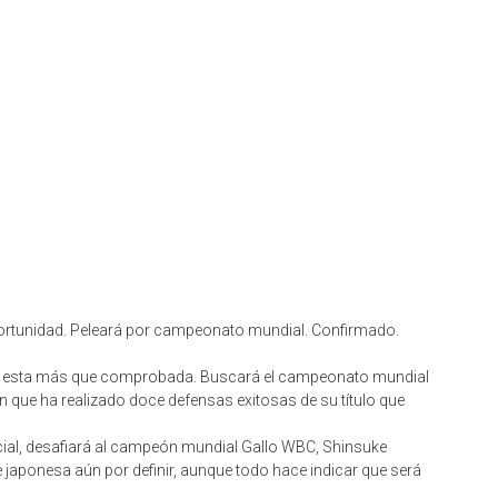
 oportunidad. Peleará por campeonato mundial. Confirmado.
idad esta más que comprobada. Buscará el campeonato mundial
ón que ha realizado doce defensas exitosas de su título que
ficial, desafiará al campeón mundial Gallo WBC, Shinsuke
e japonesa aún por definir, aunque todo hace indicar que será