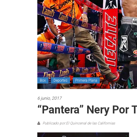
Box
Deportes
Primera Plana
6 junio, 2017
“Pantera” Nery Por 
Publicado por:El Quincenal de las Californias