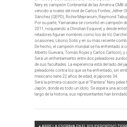
Nery es campeón Continental de las América CMB de
vencido a rivales del nivel de Carlos Fontes, Jether 
Sánchez (QEPD), Richie Mepranum, Raymond Tabug
Por su parte, Yamanaka se convirtió en campeón de
2011, noqueando a Christian Esquivel, y desde ento
retadores figuran nombres como los de Vic Darchi
ocasiones, Liborio Solís y en su más reciente com
De hecho, el campeón mundial se ha enfrentado a cin
Alberto Guevara, Tomás Rojas y Carlos Carlson), y 
Será un enfrentamiento entre dos peleadores zurdos,
de sus facultades. La experiencia está del lado del j
peleadores contra los que se ha enfrentado, sin emb
mexicano tiene 22 años de edad, el japonés 34.
Será la primera ocasión que el “Pantera” Nery pelee 
Japón, donde es todo un ídolo. Se espera una acost
largo de la historia, sus representantes han brinda
Navegación
ABRE LA ESGRIMA EN EL POLIDEPORTIVO TIG