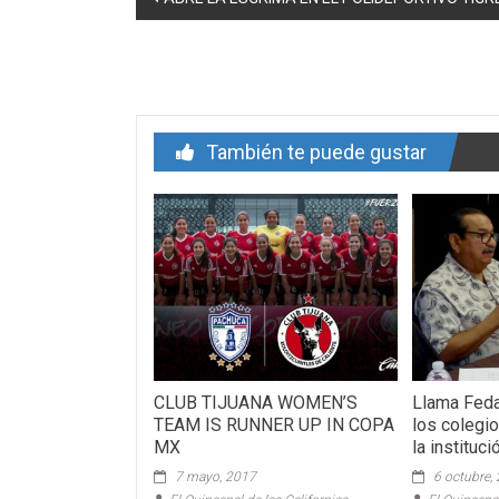
de
entrada
También te puede gustar
CLUB TIJUANA WOMEN’S
Llama Feda
TEAM IS RUNNER UP IN COPA
los colegio
MX
la instituci
7 mayo, 2017
6 octubre,