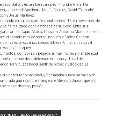
 peso Gallo, y es también campeón mundial Plata. Ha
Oliva, John Mark Apolinaro, Martín Casillas, David “Tornado”
on y Jesús Martínez.
l mundo en su pelea profesional número 17, en noviembre de
nces ha realizado doce defensas de su cetro. Entre sus
nyan, Tomás Rojas, Alberto Guevara, Anselmo Moreno en dos
bate, el pasado mes de marzo, noqueó a Carlos Carlson.
co rivales mexicanos (Jesús Silveira, Christian Esquivel,
a todos los noqueó.
 invictos, con boxeo y pegada, al máximo nivel y en plenitud
aponés, por sus doce defensas exitosas y el nivel de
argo, Nery puede hacer sentir su boxeo y velocidad. El
fuera de territorio nacional, y Yamanaka nunca ha salido de
umbrada guerra sobre el ring entre México y Japón, que a lo
do peleas de drama y pasión.
RES CON MULTIPLES OROS PARA BC