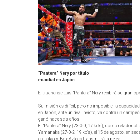
“Pantera” Nery por título
mundial en Japón
El tijuanense Luis “Pantera” Nery recibirá su gran
Su misión es difícil, pero no imposible, la capac
en Japón, ante un rival invicto, va contra un campe
ganó hace seis años.
El “Pantera” Nery (23-0-0, 17 ko’s), como retador o
Yamanaka (27-0-2, 19 ko’s), el 15 de agosto, en sed
en Tokio y Box Azteca transmitirá la pelea.