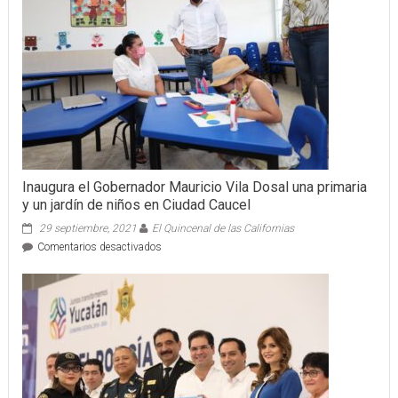
Inaugura el Gobernador Mauricio Vila Dosal una primaria
y un jardín de niños en Ciudad Caucel
29 septiembre, 2021
El Quincenal de las Californias
en
Comentarios desactivados
Inaugura
el
Gobernador
Mauricio
Vila
Dosal
una
primaria
y