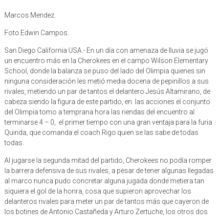
Marcos Mendez.
Foto Edwin Campos.
San Diego California USA.- En un día con amenaza de lluvia se jugó
un encuentro más en la Cherokees en el campo Wilson Elementary
School, donde la balanza se puso del lado del Olimpia quienes sin
ninguna consideración les metió media docena de pepinillos a sus
rivales, metiendo un par de tantos el delantero Jesús Altamirano, de
cabeza siendo la figura de este partido, en las acciones el conjunto
del Olimpia tomo a temprana hora las riendas del encuentro al
terminarse 4 – 0, el primer tiempo con una gran ventaja para la furia
Quinda, que comanda el coach Rigo quien se las sabe de todas
todas.
Al jugarse la segunda mitad del partido, Cherokees no podía romper
la barrera defensiva de sus rivales, a pesar de tener algunas llegadas
al marco nunca pudo concretar alguna jugada donde metiera tan
siquiera el gol de la honra, cosa que supieron aprovechar los
delanteros rivales para meter un par de tantos más que cayeron de
los botines de Antonio Castañeda y Arturo Zertuche, los otros dos