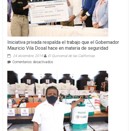
un
jardín
de
niños
en
Ciudad
Caucel
Iniciativa privada respalda el trabajo que el Gobernador
Mauricio Vila Dosal hace en materia de seguridad
24 diciembre, 2019
El Quincenal de las Californias
en
Comentarios desactivados
Iniciativa
privada
respalda
el
trabajo
que
el
Gobernador
Mauricio
Vila
Dosal
hace
en