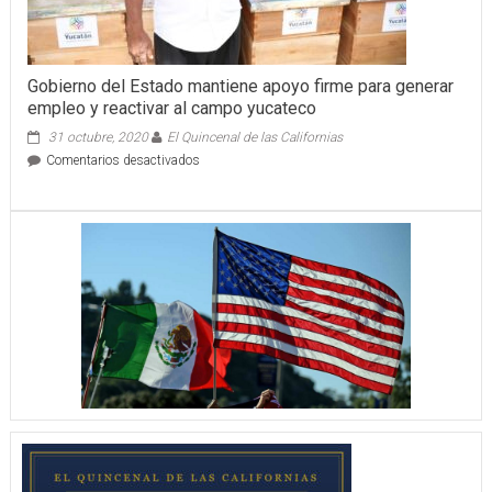
materia
de
seguridad
Gobierno del Estado mantiene apoyo firme para generar
empleo y reactivar al campo yucateco
31 octubre, 2020
El Quincenal de las Californias
en
Comentarios desactivados
Gobierno
del
Estado
mantiene
apoyo
firme
para
generar
empleo
y
reactivar
al
campo
yucateco