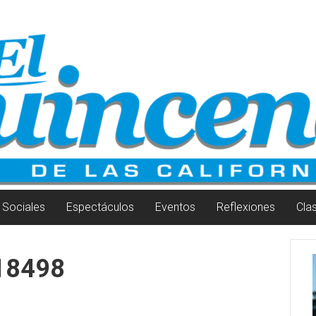
Sociales
Espectáculos
Eventos
Reflexiones
Cla
18498