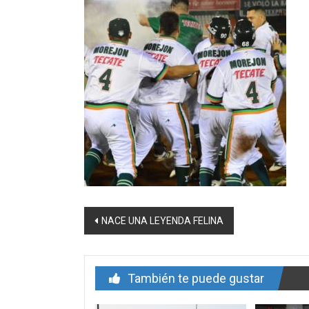
Navegación
NACE UNA LEYENDA FELINA
de
entrada
También te puede gustar