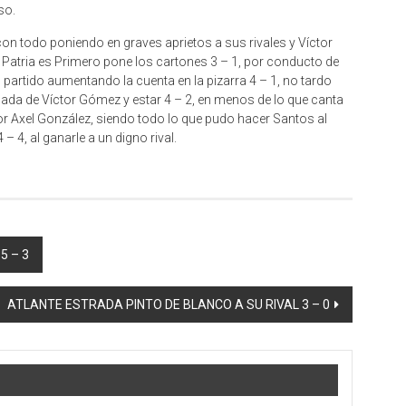
so.
con todo poniendo en graves aprietos a sus rivales y Víctor
 Patria es Primero pone los cartones 3 – 1, por conducto de
 partido aumentando la cuenta en la pizarra 4 – 1, no tardo
da de Víctor Gómez y estar 4 – 2, en menos de lo que canta
or Axel González, siendo todo lo que pudo hacer Santos al
– 4, al ganarle a un digno rival.
5 – 3
ATLANTE ESTRADA PINTO DE BLANCO A SU RIVAL 3 – 0