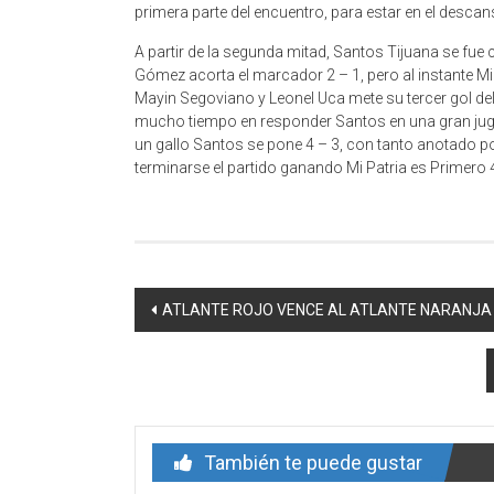
primera parte del encuentro, para estar en el descan
A partir de la segunda mitad, Santos Tijuana se fue 
Gómez acorta el marcador 2 – 1, pero al instante Mi
Mayin Segoviano y Leonel Uca mete su tercer gol del
mucho tiempo en responder Santos en una gran juga
un gallo Santos se pone 4 – 3, con tanto anotado p
terminarse el partido ganando Mi Patria es Primero 4 
Navegación
ATLANTE ROJO VENCE AL ATLANTE NARANJA 
de
entrada
También te puede gustar