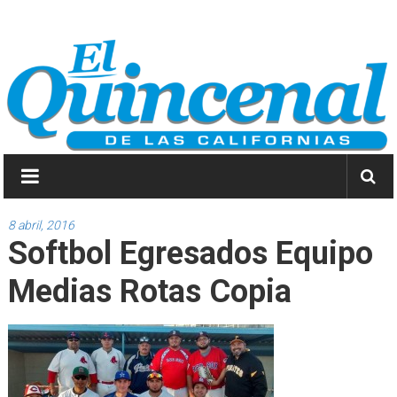
Saltar
El
a
contenido
Quincenal
de
las
Californias
Primero
Dios
8 abril, 2016
Softbol Egresados Equipo
y
después
Medias Rotas Copia
las
noticias.