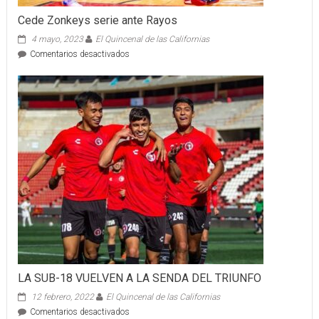
Cede Zonkeys serie ante Rayos
4 mayo, 2023
El Quincenal de las Californias
en
Comentarios desactivados
Cede
Zonkeys
serie
ante
Rayos
LA SUB-18 VUELVEN A LA SENDA DEL TRIUNFO
12 febrero, 2022
El Quincenal de las Californias
en
Comentarios desactivados