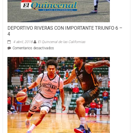
DEPORTIVO RIVERAS CON IMPORTANTE TRIUNFO 6 –
4
4 abril, 2018
El Quincenal de las Californias
en
Comentarios desactivados
DEPORTIVO
RIVERAS
CON
IMPORTANTE
TRIUNFO
6
–
4