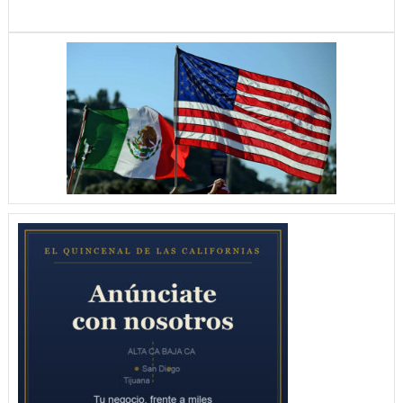
LA
SUB-
18
VUELVEN
A
LA
SENDA
DEL
TRIUNFO