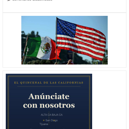
Carrera
Anáhuac
Mayab-
Finbe
ABC,