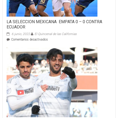
LA SELECCION MEXICANA EMPATA 0 – 0 CONTRA
ECUADOR
6 junio, 2022
El Quincenal de las Californias
en
Comentarios desactivados
LA
SELECCION MEXICANA
EMPATA
0
–
0
CONTRA
ECUADOR