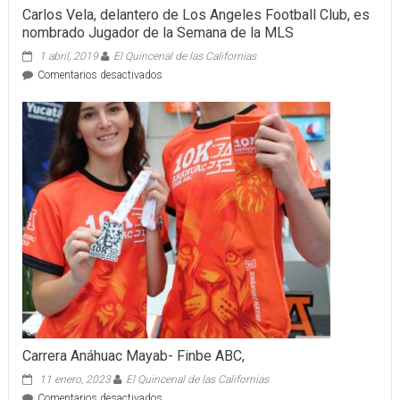
Carlos Vela, delantero de Los Angeles Football Club, es
nombrado Jugador de la Semana de la MLS
1 abril, 2019
El Quincenal de las Californias
en
Comentarios desactivados
Carlos
Vela,
delantero
de
Los
Angeles
Football
Club,
es
nombrado
Jugador
de
la
Semana
de
la
MLS
Carrera Anáhuac Mayab- Finbe ABC,
11 enero, 2023
El Quincenal de las Californias
en
Comentarios desactivados