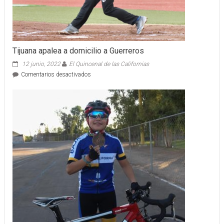
Tijuana apalea a domicilio a Guerreros
12 junio, 2022
El Quincenal de las Californias
en
Comentarios desactivados
Tijuana
apalea
a
domicilio
a
Guerreros