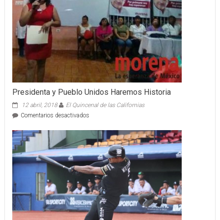
Presidenta y Pueblo Unidos Haremos Historia
12 abril, 2018
El Quincenal de las Californias
en
Comentarios desactivados
Presidenta
y
Pueblo
Unidos
Haremos
Historia