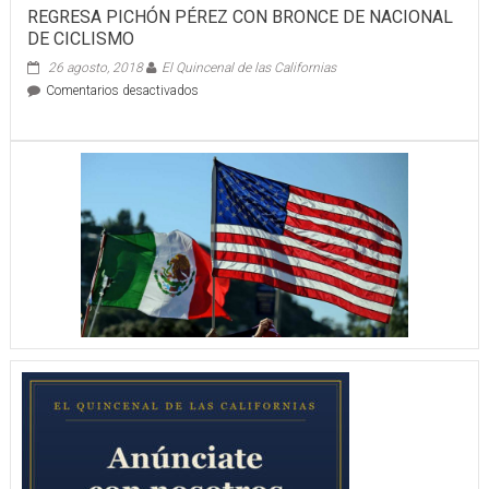
REGRESA PICHÓN PÉREZ CON BRONCE DE NACIONAL
DE CICLISMO
26 agosto, 2018
El Quincenal de las Californias
en
Comentarios desactivados
REGRESA
PICHÓN
PÉREZ
CON
BRONCE
DE
NACIONAL
DE
CICLISMO