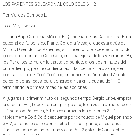
LOS PARIENTES GOLEARON AL COLO COLO 6 – 2
Por Marcos Campos L.
Foto Meyli Baeza.
Tijuana Baja California México. El Quincenal de las Californias.- En la
catedral del futbol siete Planet Gol de la Mesa, el que esta atrás del
Mundo Divertido, los Parientes, sin meter todo el acelerador a fondo,
golearon al conjunto Coló Coló, en la categoría de los Veteranos (B),
los Parientes tomaron la batuta del partido, a los dos minutos del
primer tiempo, pero no pudieron abrir la cuenta en la pizarra, y en un
contra ataque del Coló Coló, logran poner el balón justo al Angulo
derecho de las redes, para ponerse arriba en la cuenta de 1 – 0,
terminando la primera mitad de las acciones.
Al jugarse el primer minuto del segundo tiempo Sergio Uribe, empata
la cuenta 1 – 1, López con un gran golazo, le da vuelta al marcador 2
– 1 para los Parientes, Y. Robles aumenta los cartones 3 – 1,
rápidamente Coló Coló descuenta por conducto de Miguel poniendo
3 – 2, pero no les duro por mucho tiempo el gusto, al responder
Parientes con dos tantos mas y estar 5 – 2 goles de Christopher