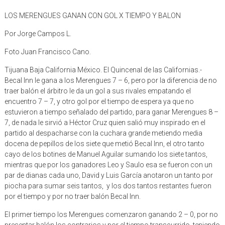
LOS MERENGUES GANAN CON GOL X TIEMPO Y BALON
Por Jorge Campos L.
Foto Juan Francisco Cano.
Tijuana Baja California México. El Quincenal de las Californias.-
Becal Inn le gana a los Merengues 7 – 6, pero por la diferencia de no
traer balón el árbitro le da un gol a sus rivales empatando el
encuentro 7 – 7, y otro gol por el tiempo de espera ya que no
estuvieron a tiempo señalado del partido, para ganar Merengues 8 –
7, de nada le sirvió a Héctor Cruz quien salió muy inspirado en el
partido al despacharse con la cuchara grande metiendo media
docena de pepillos de los siete que metió Becal Inn, el otro tanto
cayo de los botines de Manuel Aguilar sumando los siete tantos,
mientras que por los ganadores Leo y Saulo esa se fueron con un
par de dianas cada uno, David y Luis García anotaron un tanto por
piocha para sumar seis tantos, y los dos tantos restantes fueron
por el tiempo y por no traer balón Becal Inn.
El primer tiempo los Merengues comenzaron ganando 2 – 0, por no
presentar balón los contrarios y por el tiempo transcurrido, teniendo