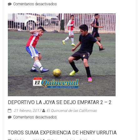
en
Comentarios desactivados
PANTERAS
ARAÑAN
LA
CORONA
DEPORTIVO LA JOYA SE DEJO EMPATAR 2 – 2
21 febrero, 2017
El Quincenal de las Californias
en
Comentarios desactivados
DEPORTIVO
LA
TOROS SUMA EXPERIENCIA DE HENRY URRUTIA
JOYA
SE