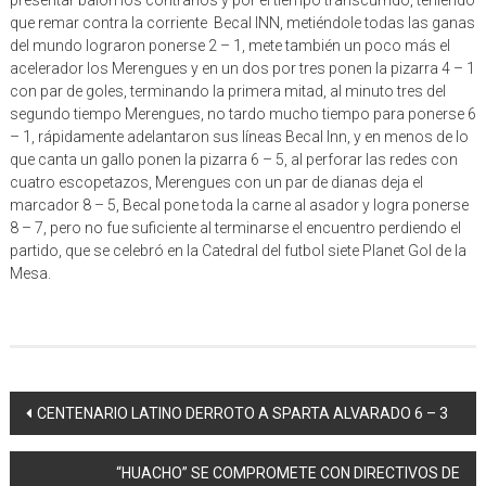
que remar contra la corriente Becal INN, metiéndole todas las ganas
del mundo lograron ponerse 2 – 1, mete también un poco más el
acelerador los Merengues y en un dos por tres ponen la pizarra 4 – 1
con par de goles, terminando la primera mitad, al minuto tres del
segundo tiempo Merengues, no tardo mucho tiempo para ponerse 6
– 1, rápidamente adelantaron sus líneas Becal Inn, y en menos de lo
que canta un gallo ponen la pizarra 6 – 5, al perforar las redes con
cuatro escopetazos, Merengues con un par de dianas deja el
marcador 8 – 5, Becal pone toda la carne al asador y logra ponerse
8 – 7, pero no fue suficiente al terminarse el encuentro perdiendo el
partido, que se celebró en la Catedral del futbol siete Planet Gol de la
Mesa.
Navegación
CENTENARIO LATINO DERROTO A SPARTA ALVARADO 6 – 3
de
“HUACHO” SE COMPROMETE CON DIRECTIVOS DE