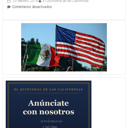
20 febrero, 2019
El Quincenal de las Californias
DEJO
en
Comentarios desactivados
EMPATAR
TOROS
2
SUMA
–
EXPERIENCIA
2
DE
HENRY
URRUTIA