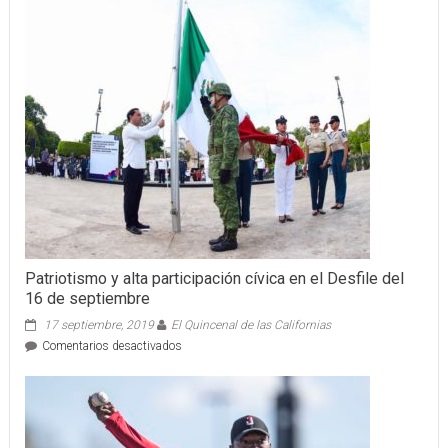
Patriotismo y alta participación cívica en el Desfile del
16 de septiembre
17 septiembre, 2019
El Quincenal de las Californias
en
Comentarios desactivados
Patriotismo
y
alta
participación
cívica