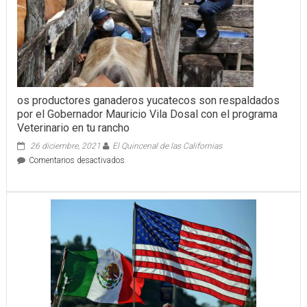
os productores ganaderos yucatecos son respaldados
por el Gobernador Mauricio Vila Dosal con el programa
Veterinario en tu rancho
26 diciembre, 2021
El Quincenal de las Californias
en
Comentarios desactivados
os
productores
ganaderos
yucatecos
son
respaldados
por
el
Gobernador
Mauricio
Vila