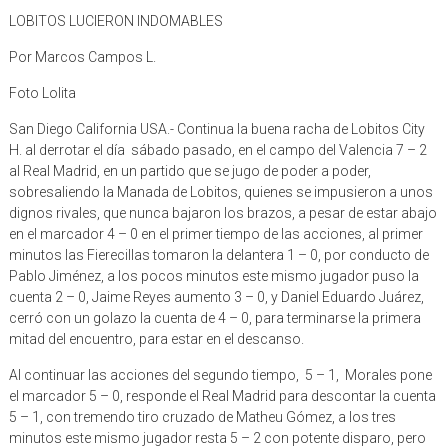
LOBITOS LUCIERON INDOMABLES
Por Marcos Campos L.
Foto Lolita
San Diego California USA.- Continua la buena racha de Lobitos City
H. al derrotar el día sábado pasado, en el campo del Valencia 7 – 2
al Real Madrid, en un partido que se jugo de poder a poder,
sobresaliendo la Manada de Lobitos, quienes se impusieron a unos
dignos rivales, que nunca bajaron los brazos, a pesar de estar abajo
en el marcador 4 – 0 en el primer tiempo de las acciones, al primer
minutos las Fierecillas tomaron la delantera 1 – 0, por conducto de
Pablo Jiménez, a los pocos minutos este mismo jugador puso la
cuenta 2 – 0, Jaime Reyes aumento 3 – 0, y Daniel Eduardo Juárez,
cerró con un golazo la cuenta de 4 – 0, para terminarse la primera
mitad del encuentro, para estar en el descanso.
Al continuar las acciones del segundo tiempo, 5 – 1, Morales pone
el marcador 5 – 0, responde el Real Madrid para descontar la cuenta
5 – 1, con tremendo tiro cruzado de Matheu Gómez, a los tres
minutos este mismo jugador resta 5 – 2 con potente disparo, pero