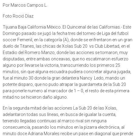
Por Marcos Campos L.
Foto Roció Díaz
Tijuana Baja California México. El Quincenal de las Californias.- Este
Domingo pasado se jugó la fecha tres del torneo de Liga del futbol
soccer Femenil, en la categoría (A), donde se enfrentaron en un gran
duelo de Titanes, las chicas de Xolas Sub 20 vs Club Libertad, en el
Estadio del Romero Manzo, donde las acciones se tornaron, muy
disputadas, entre ambas onceavas, que no escatimaron esfuerzo
alguno por llevarse la victoria, transcurriendo los primeros 25
minutos, sin que alguna escuadra pudiera concretar alguna jugada,
fue al minuto 30 donde la gran delantera Nancy Ledo, mando un
potente disparo, que no pudo atrapar la guardameta de la Sub 20
para ponerle numero al marcador de 1 – 0, el resto de esta primera
mitad no se hicieron daño alguno.
En la segunda mitad de las acciones La Sub 20 de las Xolas,
adelantaron todas sus líneas, en busca de igualar la cuenta,
teniendo llegadas continuas al marco rival sin ninguna
consecuencia, pasando los minutos en la pizarra electrónica, al
minuto doce Adriana Morales recibe un pase en diagonal que prende