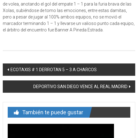
de volea, anotando el gol del empate 1 – 1 para la furia brava de las
Xolas, subiéndose de tomo las emociones, entre estas damitas,
pero a pesar de jugar al 100% ambos equipos, no se movió el
marcador terminando 1 – 1 y llevarse un valioso punto cada equipo,
el árbitro del encuentro fue Banner A Pineda Estrada.
Navegación
ECOTAXIS # 1 DERROTAN 5 – 3 A CHARCOS
de
DEPORTIVO SAN DIEGO VENCE AL REAL MADRID
entrada
También te puede gustar