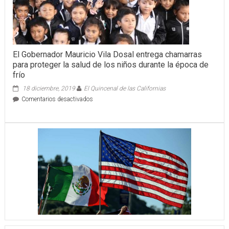
El Gobernador Mauricio Vila Dosal entrega chamarras
para proteger la salud de los niños durante la época de
frío
18 diciembre, 2019
El Quincenal de las Californias
en
Comentarios desactivados
El
Gobernador
Mauricio
Vila
Dosal
entrega
chamarras
para
proteger
la
salud
de
los
niños