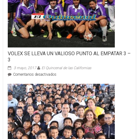
2016
Apertura
in
gala
event
VOLEX SE LLEVA UN VALIOSO PUNTO AL EMPATAR 3 –
3
3 mayo, 2017
El Quincenal de las Californias
en
Comentarios desactivados
VOLEX
SE
LLEVA
UN
VALIOSO
PUNTO
AL
EMPATAR
3
–
3