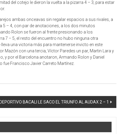
tad del cotejo le dieron la vuelta a la pizarra 4 – 3, para estar
or.
rejos ambas onceavas sin regalar espacios a sus rivales, a
a 5 – 4, con par de anotaciones, a los dos minutos
mando Rolon se fueron al frente presionando a los
ra 7 – 5, el resto del encuentro no hubo ninguna otra
 lleva una victoria más para mantenerse invicto en este
r Mazón con una tercia, Víctor Paredes un par, Martin Lara y
o, y por el Barcelona anotaron, Armando Rolon y Daniel
o fue Francisco Javier Carreto Martínez.
DEPORTIVO BACALI LE SACO EL TRIUNFO AL AUDAX 2 – 1