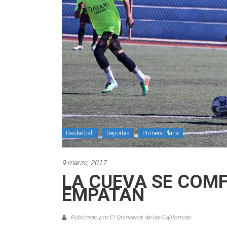
Basketball
Deportes
Primera Plana
9 marzo, 2017
LA CUEVA SE COMF
EMPATAN
Publicado por:El Quincenal de las Californias