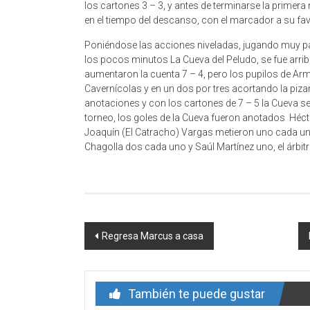
los cartones 3 – 3, y antes de terminarse la primera mi
en el tiempo del descanso, con el marcador a su fav
Poniéndose las acciones niveladas, jugando muy pa
los pocos minutos La Cueva del Peludo, se fue arrib
aumentaron la cuenta 7 – 4, pero los pupilos de Ar
Cavernícolas y en un dos por tres acortando la pizar
anotaciones y con los cartones de 7 – 5 la Cueva se
torneo, los goles de la Cueva fueron anotados Hécto
Joaquín (El Catracho) Vargas metieron uno cada un
Chagolla dos cada uno y Saúl Martínez uno, el árbitr
Navegación
Regresa Marcus a casa
de
entrada
También te puede gustar