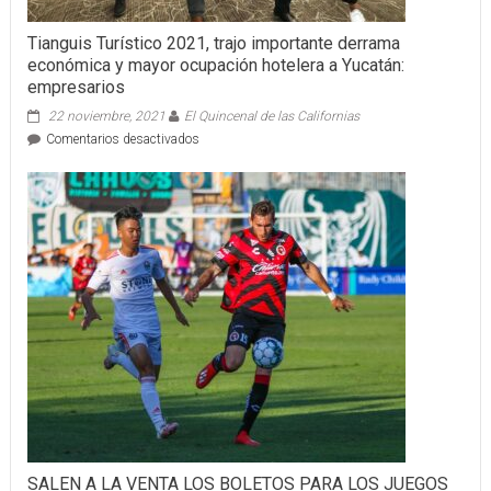
Tianguis Turístico 2021, trajo importante derrama
económica y mayor ocupación hotelera a Yucatán:
empresarios
22 noviembre, 2021
El Quincenal de las Californias
en
Comentarios desactivados
Tianguis
Turístico
2021,
trajo
importante
derrama
económica
y
mayor
ocupación
hotelera
a
Yucatán:
empresarios
SALEN A LA VENTA LOS BOLETOS PARA LOS JUEGOS