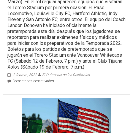
Marzo). En el rol regular aparecen equipos que visitarán
el Torero Stadium por primera ocasión. El Paso
Locomotive, Louisville City FC, Hartford Athletic, Indy
Eleven y San Antonio FC, entre otros. El equipo del Coach
Landon Donovan ha iniciado oficialmente la
pretemporada este día, después que los jugadores se
reportaron para realizar exámenes físicos y médicos
para iniciar con los preparativos de la Temporada 2022.
Boletos para los partidos de pretemporada que se
jugarán en el Torero Stadium ante Vancouver Whitecaps
FC (Sábado 12 de Febrero, 7 p.m.) y ante el Club Tijuana
Xolos (Sábado 19 de Febrero, 7 p.m.)
2 febrero, 2022
El Quincenal de las Californias
en
Comentarios desactivados
SALEN
A
LA
VENTA
LOS
BOLETOS
PARA
LOS
JUEGOS