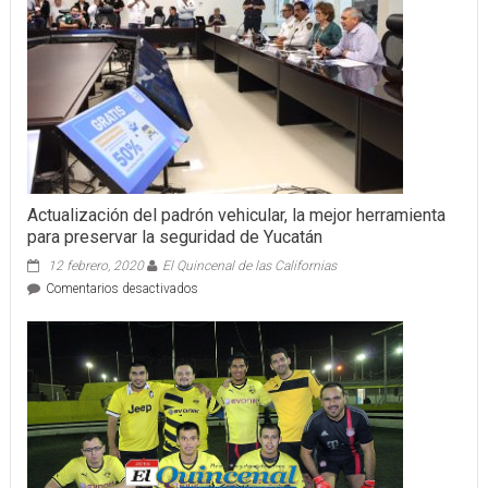
alineada
a
la
industria
Actualización del padrón vehicular, la mejor herramienta
para preservar la seguridad de Yucatán
12 febrero, 2020
El Quincenal de las Californias
en
Comentarios desactivados
Actualización
del
padrón
vehicular,
la
mejor
herramienta
para
preservar
la