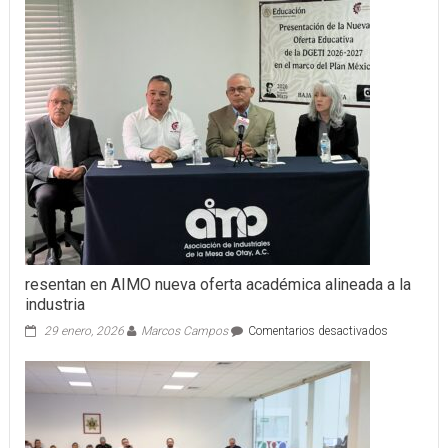
resentan en AIMO nueva oferta académica alineada a la
industria
en
29 enero, 2026
Marcos Campos
Comentarios desactivados
resentan
en
AIMO
nueva
oferta
académica