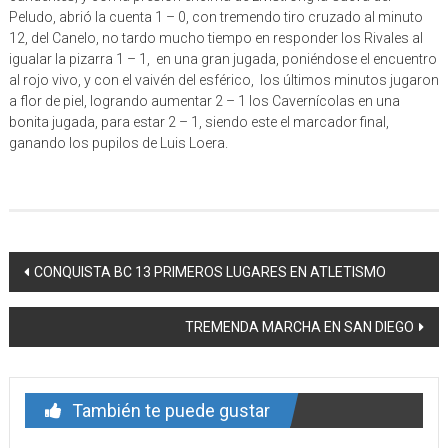
Peludo, abrió la cuenta 1 – 0, con tremendo tiro cruzado al minuto
12, del Canelo, no tardo mucho tiempo en responder los Rivales al
igualar la pizarra 1 – 1, en una gran jugada, poniéndose el encuentro
al rojo vivo, y con el vaivén del esférico, los últimos minutos jugaron
a flor de piel, logrando aumentar 2 – 1 los Cavernícolas en una
bonita jugada, para estar 2 – 1, siendo este el marcador final,
ganando los pupilos de Luis Loera.
Navegación
CONQUISTA BC 13 PRIMEROS LUGARES EN ATLETISMO
de
TREMENDA MARCHA EN SAN DIEGO
entrada
También te puede gustar