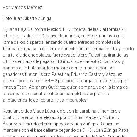
Por Marcos Mendez.
Foto Juan Alberto Zúñiga.
Tijuana Baja California México. El Quincenal de las Californias.- El
pitcher ganador fue Gustavo Joachines, quien se mantuvo en la
loma de los disparos lanzando cuatro entradas completas le
fabricaron una sola carrera le conectaron una tercia de hits, y receto
una tercia de chocolates, fue relevado Isidro Palestina, tirando las
ultimas entradas le pegaron 10 imparables acepto 5 carreras, y
poncho a un bateador, los mejores con el madero por los
ganadores fueron, Isidro Palestina, Eduardo Castro y Vázquez
quienes conectaron de 4 – 2 por piocha, carga con la derrota por
Innova Tech, Abraham Gutiérrez, quien se mantuvo en la loma de
los disparos en cuatro entradas completas acepto tres
anotaciones, le conectaron tres imparables.
Regalando dos Visas Láser, dejo con la carabina al hombro a
cuatro toleteros, fue relevado por Christian Valdez y Nolberto
Álvarez, recibiendo el gran apoyo de Juan Zúñiga JR quien se
mantiene con el bate caliente pegando de 5 – 3, Juan Zúñiga Papa,
demostró que también tiene lo suyo pegando de 2 – 2, Armando