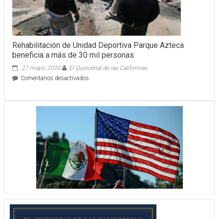
Rehabilitación de Unidad Deportiva Parque Azteca
beneficia a más de 30 mil personas
27 mayo, 2020
El Quincenal de las Californias
en
Comentarios desactivados
Rehabilitación
de
Unidad
Deportiva
Parque
Azteca
beneficia
a
más
de
30
mil
personas