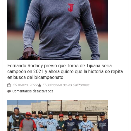
Fernando Rodney previó que Toros de Tijuana sería
campeón en 2021 y ahora quiere que la historia se repita
en busca del bicampeonato
29 marzo, 2022
El Quincenal de las Californias
en
Comentarios desactivados
Fernando
Rodney
previó
que
Toros
de
Tijuana