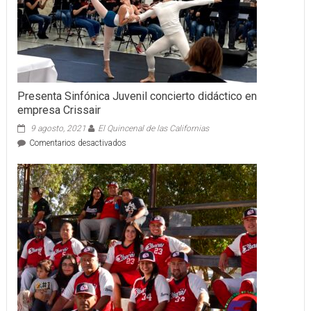
2026
Presenta Sinfónica Juvenil concierto didáctico en
empresa Crissair
9 agosto, 2021
El Quincenal de las Californias
en
Comentarios desactivados
Presenta
Sinfónica
Juvenil
concierto
didáctico
en
empresa
Crissair