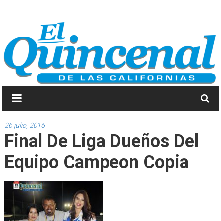
Saltar
El
a
contenido
Quincenal
de
las
Californias
Primero
Dios
26 julio, 2016
Final De Liga Dueños Del
y
después
Equipo Campeon Copia
las
noticias.