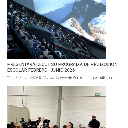
PRESENTARÁ CECUT SU PROGRAMA DE PROMOCIÓN
ESCOLAR FEBRERO–JUNIO 2026
en
10 febrero, 2026
Marcos Campos
Comentarios desactivados
PRESEN
CECUT
SU
PROGRA
DE
PROMOC
ESCOLAR
FEBRER
JUNIO