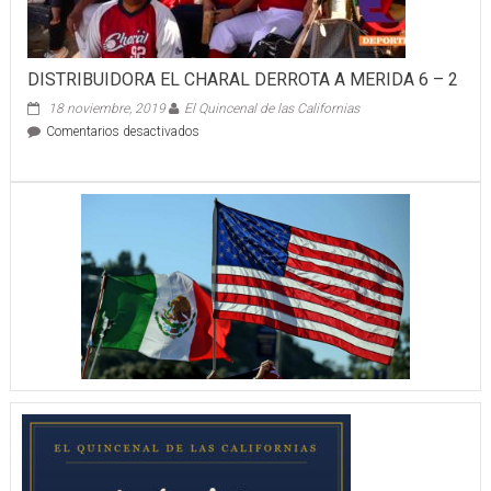
DISTRIBUIDORA EL CHARAL DERROTA A MERIDA 6 – 2
18 noviembre, 2019
El Quincenal de las Californias
en
Comentarios desactivados
DISTRIBUIDORA
EL
CHARAL
DERROTA
A
MERIDA
6
–
2