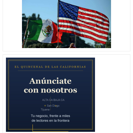
ABRE
SU
PARTICIPACIÓN
CON
5
DORADAS
PARA
YUCATÁN