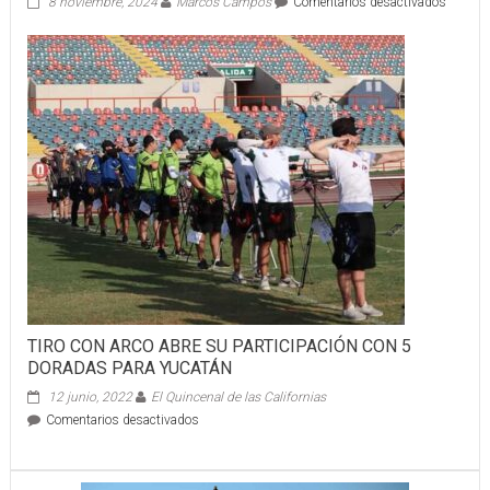
en
8 noviembre, 2024
Marcos Campos
Comentarios desactivados
Gobern
Joaquí
Díaz
Mena
encabe
la
present
de
este
libro
TIRO CON ARCO ABRE SU PARTICIPACIÓN CON 5
DORADAS PARA YUCATÁN
12 junio, 2022
El Quincenal de las Californias
en
Comentarios desactivados
TIRO
CON
ARCO