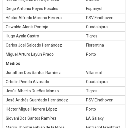
Diego Antonio Reyes Rosales
Espanyol
Héctor Alfredo Moreno Herrera
PSV Eindhoven
Oswaldo Alanís Pantoja
Guadalajara
Hugo Ayala Castro
Tigres
Carlos Joel Salcedo Hernández
Fiorentina
Miguel Arturo Layún Prado
Porto
Medios
Jonathan Dos Santos Ramírez
Villarreal
Orbelín Pineda Alvarado
Guadalajara
Jesús Alberto Dueñas Manzo
Tigres
José Andrés Guardado Hernández
PSV Eindhoven
Héctor Miguel Herrera López
Porto
Giovani Dos Santos Ramírez
LA Galaxy
Marco Jhonfai Fabián de la Mora
Eintracht Frankfurt