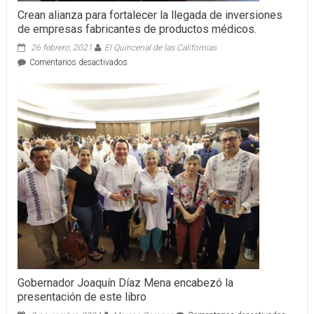
Crean alianza para fortalecer la llegada de inversiones
de empresas fabricantes de productos médicos.
26 febrero, 2021
El Quincenal de las Californias
en
Comentarios desactivados
Crean
alianza
para
fortalecer
la
llegada
de
inversiones
de
empresas
fabricantes
de
productos
médicos.
Gobernador Joaquín Díaz Mena encabezó la
presentación de este libro