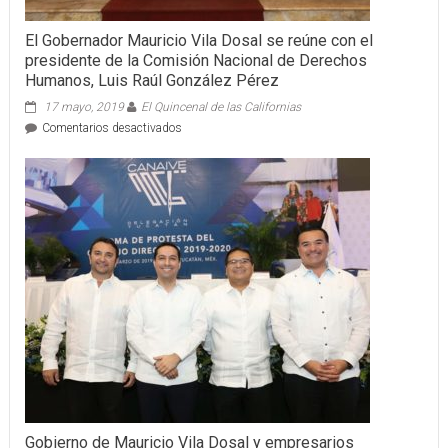
El Gobernador Mauricio Vila Dosal se reúne con el
presidente de la Comisión Nacional de Derechos
Humanos, Luis Raúl González Pérez
17 mayo, 2019
El Quincenal de las Californias
en
Comentarios desactivados
El
Gobernador
Mauricio
Vila
Dosal
se
reúne
con
el
presidente
de
la
Comisión
Nacional
de
Derechos
Humanos,
Gobierno de Mauricio Vila Dosal y empresarios