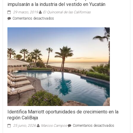
Luis
impulsarán a la industria del vestido en Yucatán
Raúl
González
29 marzo, 2019
El Quincenal de las Californias
Pérez
en
Comentarios desactivados
Gobierno
de
Mauricio
Vila
Dosal
y
empresarios
impulsarán
a
la
industria
del
vestido
en
Yucatán
Identifica Marriott oportunidades de crecimiento en la
región CaliBaja
en
25 junio, 2026
Marcos Campos
Comentarios desactivados
Identifica