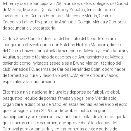
febrero y donde participarán 250 alumnos de los colegios de Ciudad
de México, Morelos, Quintana Roo y Yucatán, teniendo como
invitados a los Centros Escolares Ateneo de Mérida, Centro
Educativo Latino, Preparatoria Anáhuac, Colegio Mérida y Cumbres
de secundaria y preparatoria.
Carlos Sáenz Castillo, director del Instituto del Deporte declaró
inaugurado el evento junto con Esteban Huitrón Manceira, director
del Centro Universitario Anglo Americano de Mérida y Jesús Aguilar y
Aguilar, secetario técnico de deportes del Ayuntamiento de Mérida,
teniendo como invitados especiales a Bruno Marioni, técnico del
club Venados FC, además de Carlos Hernández Colín, coordinador
de fomento cultural y deportivo del CUAM, entre otros invitados
especiales a la inauguración
El torneo a nivel nacional incluye los deportes de futbol, voleibol,
basquetbol, equipo de porras, fitness y yoga, pero Mérida solo
organizará la disciplina de futbol en estas fechas, esperando el éxito
que consiguieron en 2019 donde también hubo una gran
participación y se reunieron una cantidad similar de alumnos que la
que esperan en este certamen, que aprovechará las fechas del
Carnaval para organizarlo y contar con más gente y padres de