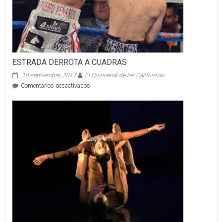
ESTRADA DERROTA A CUADRAS
10 septiembre, 2017
El Quincenal de las Californias
en
Comentarios desactivados
ESTRADA
DERROTA
A
CUADRAS