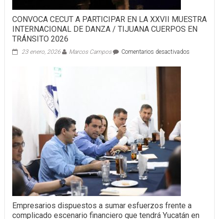
CONVOCA CECUT A PARTICIPAR EN LA XXVII MUESTRA
INTERNACIONAL DE DANZA / TIJUANA CUERPOS EN
TRÁNSITO 2026
en
23 enero, 2026
Marcos Campos
Comentarios desactivados
CONVOCA
CECUT
A
PARTICIPA
EN
LA XXVII
MUESTRA
INTERNAC
DE
DANZA
/
TIJUANA
CUERPOS
EN
TRÁNSITO
2026
Empresarios dispuestos a sumar esfuerzos frente a
complicado escenario financiero que tendrá Yucatán en