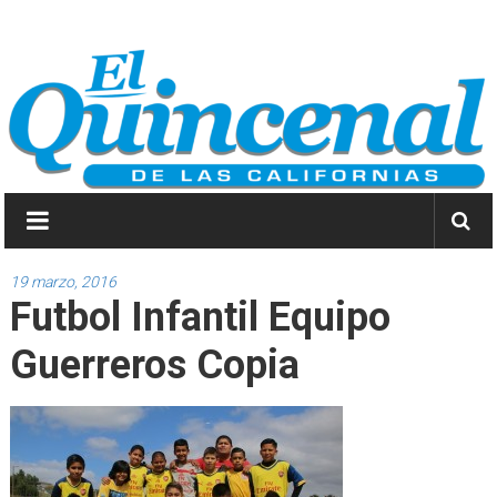
Saltar
El
a
contenido
Quincenal
de
las
Californias
Primero
Dios
19 marzo, 2016
Futbol Infantil Equipo
y
después
Guerreros Copia
las
noticias.