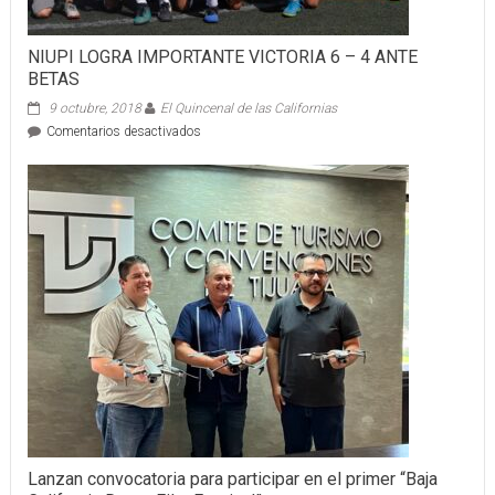
NIUPI LOGRA IMPORTANTE VICTORIA 6 – 4 ANTE
BETAS
9 octubre, 2018
El Quincenal de las Californias
en
Comentarios desactivados
NIUPI
LOGRA
IMPORTANTE
VICTORIA
6
–
4
ANTE
BETAS
Lanzan convocatoria para participar en el primer “Baja