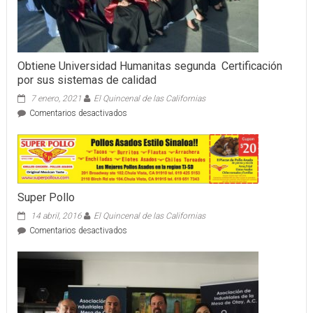
Obtiene Universidad Humanitas segunda Certificación
por sus sistemas de calidad
7 enero, 2021
El Quincenal de las Californias
en
Comentarios desactivados
Obtiene
Universidad
Humanitas
segunda
Certificación
por
Super Pollo
sus
sistemas
14 abril, 2016
El Quincenal de las Californias
de
en
Comentarios desactivados
calidad
Super
Pollo