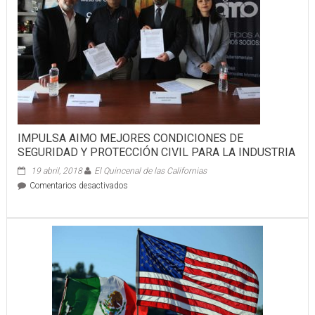
IMPULSA AIMO MEJORES CONDICIONES DE
SEGURIDAD Y PROTECCIÓN CIVIL PARA LA INDUSTRIA
19 abril, 2018
El Quincenal de las Californias
en
Comentarios desactivados
IMPULSA
AIMO
MEJORES
CONDICIONES
DE
SEGURIDAD
Y
PROTECCIÓN
CIVIL
PARA