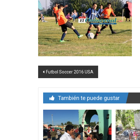
Navegación
Futbol Soccer 2016 USA
de
entrada
También te puede gustar