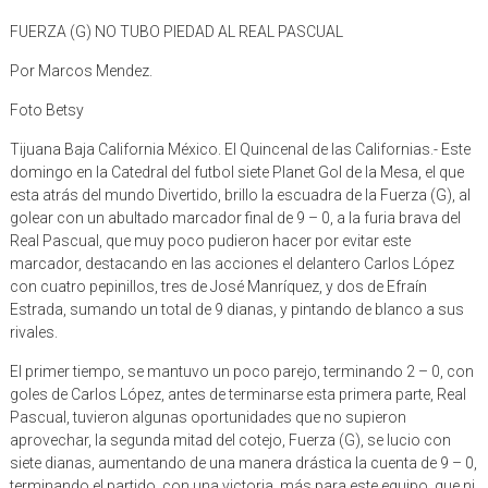
FUERZA (G) NO TUBO PIEDAD AL REAL PASCUAL
Por Marcos Mendez.
Foto Betsy
Tijuana Baja California México. El Quincenal de las Californias.- Este
domingo en la Catedral del futbol siete Planet Gol de la Mesa, el que
esta atrás del mundo Divertido, brillo la escuadra de la Fuerza (G), al
golear con un abultado marcador final de 9 – 0, a la furia brava del
Real Pascual, que muy poco pudieron hacer por evitar este
marcador, destacando en las acciones el delantero Carlos López
con cuatro pepinillos, tres de José Manríquez, y dos de Efraín
Estrada, sumando un total de 9 dianas, y pintando de blanco a sus
rivales.
El primer tiempo, se mantuvo un poco parejo, terminando 2 – 0, con
goles de Carlos López, antes de terminarse esta primera parte, Real
Pascual, tuvieron algunas oportunidades que no supieron
aprovechar, la segunda mitad del cotejo, Fuerza (G), se lucio con
siete dianas, aumentando de una manera drástica la cuenta de 9 – 0,
terminando el partido, con una victoria más para este equipo, que ni