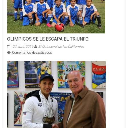
OLIMPICOS SE LE ESCAPA EL TRIUNFO
27 abril, 2016
El Quincenal de las Californias
en
Comentarios desactivados
OLIMPICOS
SE
LE
ESCAPA
EL
TRIUNFO