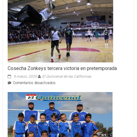
Cosecha Zonkeys tercera victoria en pretemporada
9 marzo, 2020
El Quincenal de las Californias
en
Comentarios desactivados
Cosecha
Zonkeys
tercera
victoria
en
pretemporada