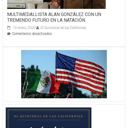
MULTIMEDALLISTA ALAN GONZÁLEZ CON UN
TREMENDO FUTURO EN LA NATACIÓN
15 enero, 2020
El Quincenal de las Californias
en
Comentarios desactivados
MULTIMEDALLISTA
ALAN
GONZÁLEZ
CON
UN
TREMENDO
FUTURO
EN
LA
NATACIÓN