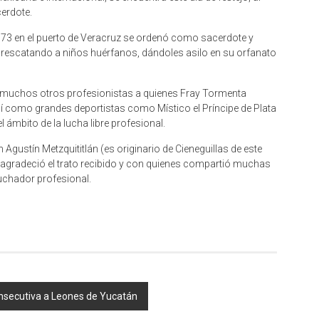
erdote.
973 en el puerto de Veracruz se ordenó como sacerdote y
, rescatando a niños huérfanos, dándoles asilo en su orfanato
y muchos otros profesionistas a quienes Fray Tormenta
í como grandes deportistas como Místico el Príncipe de Plata
 ámbito de la lucha libre profesional.
Agustín Metzquititlán (es originario de Cieneguillas de este
agradeció el trato recibido y con quienes compartió muchas
chador profesional.
onsecutiva a Leones de Yucatán