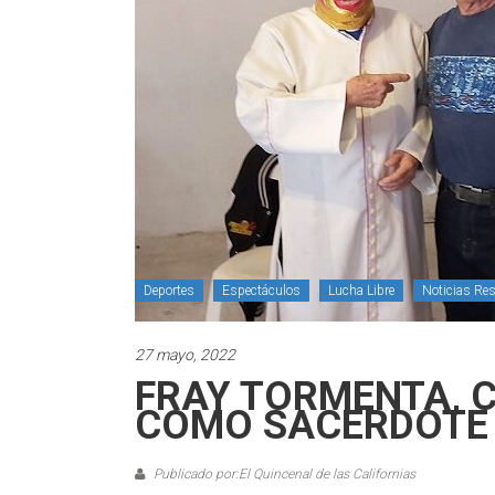
Deportes
Espectáculos
Lucha Libre
Noticias Res
27 mayo, 2022
FRAY TORMENTA, C
COMO SACERDOTE
Publicado por:El Quincenal de las Californias