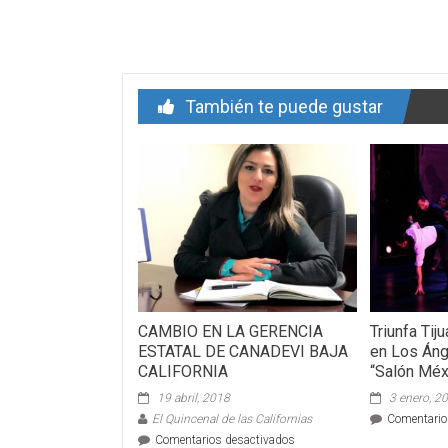
de
entrada
También te puede gustar
CAMBIO EN LA GERENCIA
Triunfa Ti
ESTATAL DE CANADEVI BAJA
en Los Áng
CALIFORNIA
“Salón Mé
19 abril, 2018
3 enero, 2
El Quincenal de las Californias
Comentario
en
Comentarios desactivados