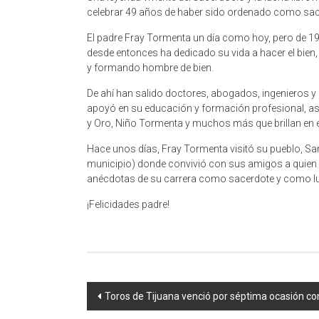
celebrar 49 años de haber sido ordenado como sac
El padre Fray Tormenta un día como hoy, pero de 1
desde entonces ha dedicado su vida a hacer el bien
y formando hombre de bien.
De ahí han salido doctores, abogados, ingenieros 
apoyó en su educación y formación profesional, as
y Oro, Niño Tormenta y muchos más que brillan en el
Hace unos días, Fray Tormenta visitó su pueblo, San 
municipio) donde convivió con sus amigos a quien 
anécdotas de su carrera como sacerdote y como lu
¡Felicidades padre!
Navegación
Toros de Tijuana venció por séptima ocasión c