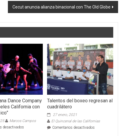
Cecut anuncia alianza binacional con The Old Globe
juana Dance Company
Talentos del boxeo regresan al
eles California con
cuadrilátero
xico”
27 enero, 2021
025
Marcos Campos
El Quincenal de las Californias
en
s desactivados
en
Comentarios desactivados
Triunfa
Talentos