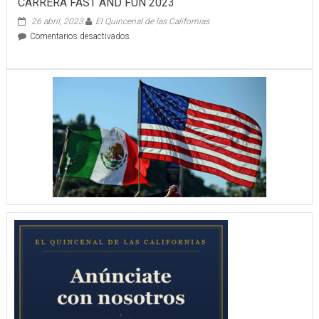
CARRERA FAST AND FUN 2023
26 abril, 2023
El Quincenal de las Californias
en
Comentarios desactivados
CARRERA
FAST
AND
FUN
2023