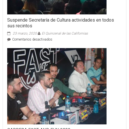
Suspende Secretaría de Cultura actividades en todos
sus recintos
23 marzo, 2020
El Quincenal de las Californias
en
Comentarios desactivados
Suspende
Secretaría
de
Cultura
actividades
en
todos
sus
recintos