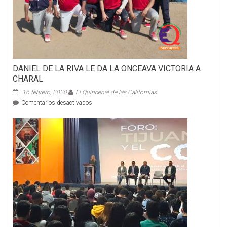
DANIEL DE LA RIVA LE DA LA ONCEAVA VICTORIA A
CHARAL
16 febrero, 2020
El Quincenal de las Californias
en
Comentarios desactivados
DANIEL
DE
LA
RIVA
LE
DA
LA
ONCEAVA
VICTORIA
A
CHARAL