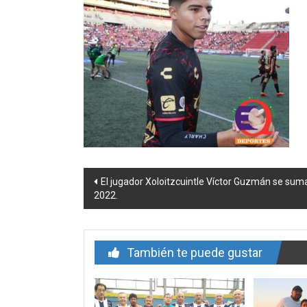
Navegación
El jugador Xoloitzcuintle Víctor Guzmán se sum
2022.
de
entrada
También te puede gustar