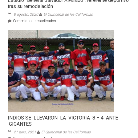
Estadio “General Salvador Alvarado”, referente deportivo
tras su remodelación
8 agosto, 2020
El Quincenal de las Californias
en
Comentarios desactivados
Estadio
“General
Salvador
Alvarado”,
referente
deportivo
tras
su
remodelación
INDIOS SE LLEVARON LA VICTORIA 8 – 4 ANTE
GIGANTES
21 julio, 2021
El Quincenal de las Californias