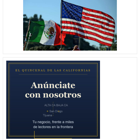
QUITÓ
EN
MESES
LO
QUE
TANTO
HABÍAMOS
TRABAJADO
EN
AÑOS:
GABOR
RUEDAS