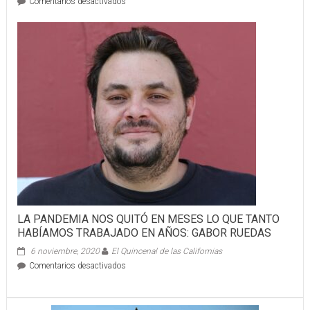
en
Comentarios desactivados
INDIOS
SE
LLEVARON
LA
VICTORIA
8
–
4
ANTE
GIGANTES
LA PANDEMIA NOS QUITÓ EN MESES LO QUE TANTO
HABÍAMOS TRABAJADO EN AÑOS: GABOR RUEDAS
6 noviembre, 2020
El Quincenal de las Californias
en
Comentarios desactivados
LA
PANDEMIA
NOS