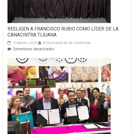
REELIGEN A FRANCISCO RUBIO COMO LÍDER DE LA
CANACINTRA TIJUANA
3 febrero, 2020
El Quincenal de las Californias
en
Comentarios desactivados
REELIGEN
A
FRANCISCO
RUBIO
COMO
LÍDER
DE
LA
CANACINTRA
TIJUANA