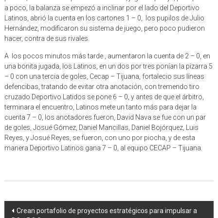
a poco, la balanza se empezó a inclinar por el lado del Deportivo
Latinos, abrió la cuenta en los cartones 1 – 0, los pupilos de Julio
Hernández, modificaron su sistema de juego, pero poco pudieron
hacer, contra de sus rivales.
A los pocos minutos más tarde , aumentaron la cuenta de 2 – 0, en
una bonita jugada, los Latinos, en un dos por tres ponían la pizarra 5
– 0 con una tercia de goles, Cecap – Tijuana, fortalecio sus líneas
defencibas, tratando de evitar otra anotación, con tremendo tiro
cruzado Deportivo Latidos se pone 6 – 0, y antes de que el árbitro,
terminara el encuentro, Latinos mete un tanto más para dejar la
cuenta 7 – 0, los anotadores fueron, David Nava se fue con un par
de goles, Josué Gómez, Daniel Mancillas, Daniel Bojórquez, Luis
Reyes, y Josué Reyes, se fueron, con uno por piocha, y de esta
manera Deportivo Latinos gana 7 – 0, al equipo CECAP – Tijuana.
Navegación
Crean portafolio de proyectos estratégicos para impulsar a