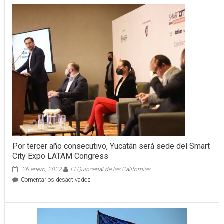
Consultivo
Estatal
de
Turismo
revisa
avances
y
prioridades
para
fortalecer
el
sector
en
Yucatán
Por tercer año consecutivo, Yucatán será sede del Smart
City Expo LATAM Congress
26 enero, 2022
El Quincenal de las Californias
en
Comentarios desactivados
Por
tercer
año
consecutivo,