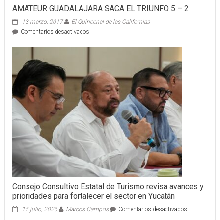
AMATEUR GUADALAJARA SACA EL TRIUNFO 5 – 2
13 marzo, 2017
El Quincenal de las Californias
en
Comentarios desactivados
AMATEUR
GUADALAJARA
SACA
EL
TRIUNFO
5
–
2
Consejo Consultivo Estatal de Turismo revisa avances y
prioridades para fortalecer el sector en Yucatán
en
15 julio, 2026
Marcos Campos
Comentarios desactivados
Consejo