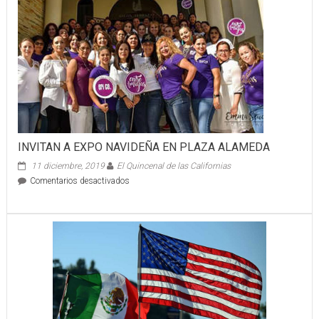
CAMPEONES
INVITAN A EXPO NAVIDEÑA EN PLAZA ALAMEDA
11 diciembre, 2019
El Quincenal de las Californias
en
Comentarios desactivados
INVITAN
A
EXPO
NAVIDEÑA
EN
PLAZA
ALAMEDA