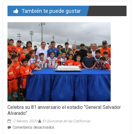
También te puede gustar
Celebra su 81 aniversario el estadio “General Salvador
Alvarado”
2 febrero, 2020
El Quincenal de las Californias
en
Comentarios desactivados
Celebra