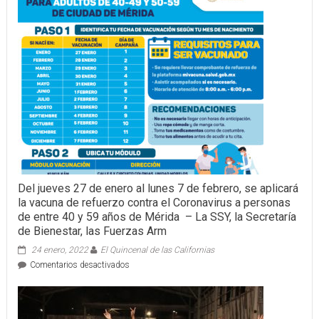
sudeste
de
Asia
muestran
interés
por
establecer
lazos
con
Yucatán
en
materia
comercial,
turística
y
Del jueves 27 de enero al lunes 7 de febrero, se aplicará
cultural
la vacuna de refuerzo contra el Coronavirus a personas
de entre 40 y 59 años de Mérida – La SSY, la Secretaría
de Bienestar, las Fuerzas Arm
24 enero, 2022
El Quincenal de las Californias
en
Comentarios desactivados
Del
jueves
27
de