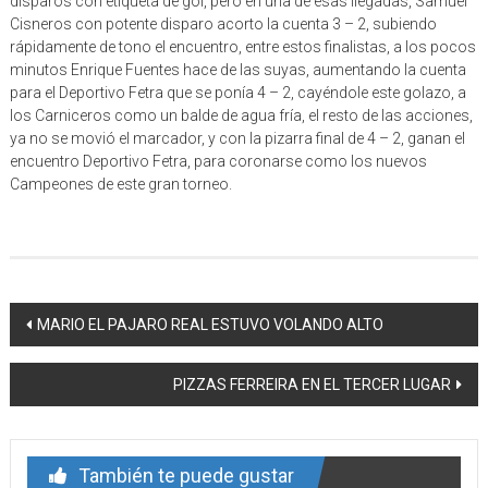
disparos con etiqueta de gol, pero en una de esas llegadas, Samuel
Cisneros con potente disparo acorto la cuenta 3 – 2, subiendo
rápidamente de tono el encuentro, entre estos finalistas, a los pocos
minutos Enrique Fuentes hace de las suyas, aumentando la cuenta
para el Deportivo Fetra que se ponía 4 – 2, cayéndole este golazo, a
los Carniceros como un balde de agua fría, el resto de las acciones,
ya no se movió el marcador, y con la pizarra final de 4 – 2, ganan el
encuentro Deportivo Fetra, para coronarse como los nuevos
Campeones de este gran torneo.
Navegación
MARIO EL PAJARO REAL ESTUVO VOLANDO ALTO
de
PIZZAS FERREIRA EN EL TERCER LUGAR
entrada
También te puede gustar