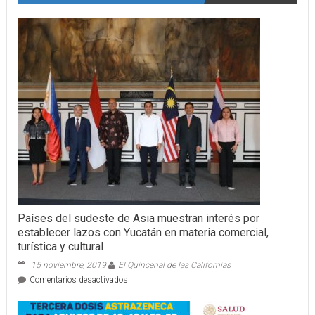
Países del sudeste de Asia muestran interés por
establecer lazos con Yucatán en materia comercial,
turística y cultural
15 noviembre, 2019
El Quincenal de las Californias
en
Comentarios desactivados
Países
del