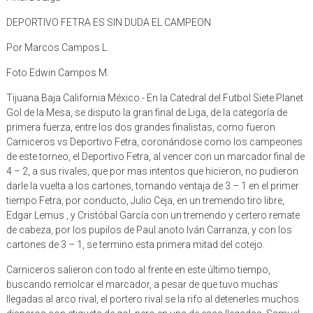
DEPORTIVO FETRA ES SIN DUDA EL CAMPEON
Por Marcos Campos L.
Foto Edwin Campos M.
Tijuana Baja California México.- En la Catedral del Futbol Siete Planet
Gol de la Mesa, se disputo la gran final de Liga, de la categoría de
primera fuerza, entre los dos grandes finalistas, como fueron
Carniceros vs Deportivo Fetra, coronándose como los campeones
de este torneo, el Deportivo Fetra, al vencer con un marcador final de
4 – 2, a sus rivales, que por mas intentos que hicieron, no pudieron
darle la vuelta a los cartones, tomando ventaja de 3 – 1 en el primer
tiempo Fetra, por conducto, Julio Ceja, en un tremendo tiro libre,
Edgar Lemus , y Cristóbal García con un tremendo y certero remate
de cabeza, por los pupilos de Paul anoto Iván Carranza, y con los
cartones de 3 – 1, se termino esta primera mitad del cotejo.
Carniceros salieron con todo al frente en este último tiempo,
buscando remolcar el marcador, a pesar de que tuvo muchas
llegadas al arco rival, el portero rival se la rifo al detenerles muchos