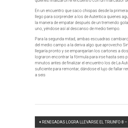
quienes finalizaron el encuentro con un marcador de 
En un encuentro que saco chispas desde la primera m
llego para sorprender a los de Autentica quienes ag
la manera de empatar después de un tremendo golazo d
uno, yéndose así al descanso de medio tiempo.
Para la segunda mitad, ambas escuadras cambiaron 
del medio campo a la deriva algo que aprovecho Sin
llegaría pronto y se emparejarían los cartones a do
lograron encontrar la fórmula para irse hasta seis 
minutos antes de finalizar el encuentro los de La Aut
suficiente para remontar, dándose el lujo de fallar 
a seis
Navegación
RENEGADAS LOGRA LLEVARSE EL TRIUNFO 8 –