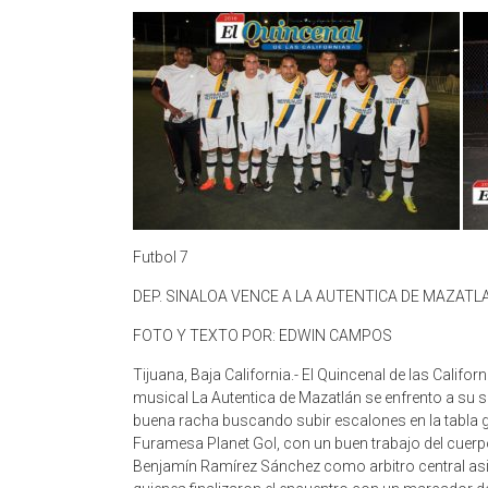
Futbol 7
DEP. SINALOA VENCE A LA AUTENTICA DE MAZATL
FOTO Y TEXTO POR: EDWIN CAMPOS
Tijuana, Baja California.- El Quincenal de las Califor
musical La Autentica de Mazatlán se enfrento a su 
buena racha buscando subir escalones en la tabla ge
Furamesa Planet Gol, con un buen trabajo del cuerp
Benjamín Ramírez Sánchez como arbitro central 