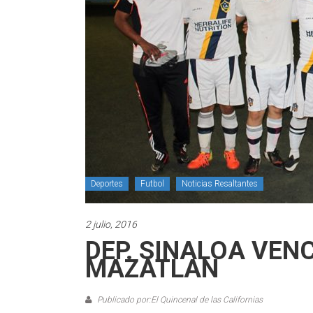
Deportes
Futbol
Noticias Resaltantes
2 julio, 2016
DEP. SINALOA VEN
MAZATLAN
Publicado por:El Quincenal de las Californias