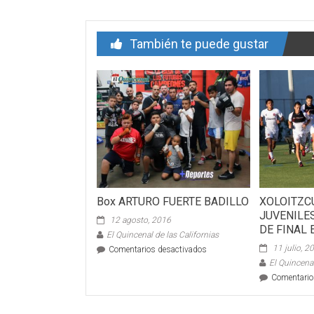
de
entrada
También te puede gustar
Box ARTURO FUERTE BADILLO
XOLOITZC
JUVENILE
12 agosto, 2016
DE FINAL 
El Quincenal de las Californias
11 julio, 2
en
Comentarios desactivados
Box
El Quincenal
ARTURO
Comentario
FUERTE
BADILLO