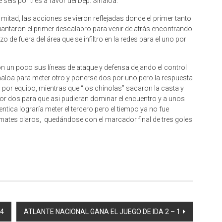
seis por tres a favor del Dep. Sinaloa.
itad, las acciones se vieron reflejadas donde el primer tanto
uantaron el primer descalabro para venir de atrás encontrando
e fuera del área que se infiltro en la redes para el uno por
un poco sus líneas de ataque y defensa dejando el control
aloa para meter otro y ponerse dos por uno pero la respuesta
s por equipo, mientras que “los chinolas” sacaron la casta y
por dos para que asi pudieran dominar el encuentro y a unos
entica lograría meter el tercero pero el tiempo ya no fue
remates claros, quedándose con el marcador final de tres goles
 4
ATLANTE NACIONAL GANA EL JUEGO DE IDA 2 – 1