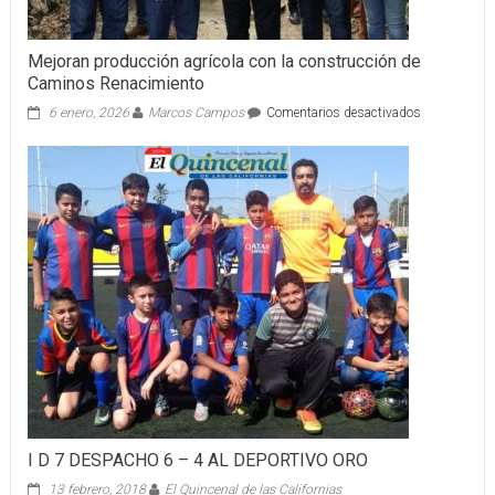
Mejoran producción agrícola con la construcción de
Caminos Renacimiento
en
6 enero, 2026
Marcos Campos
Comentarios desactivados
Mejoran
producción
agrícola
con
la
construcció
de
Caminos
Renacimient
I D 7 DESPACHO 6 – 4 AL DEPORTIVO ORO
13 febrero, 2018
El Quincenal de las Californias