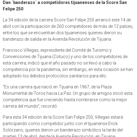
Dan ´banderazo´ a competidores tijuanenses de la Score San
Felipe 250
La 34 edición de la carrera Score San Felipe 250 arrancó este 14 de
abril con la participación de 260 competidores de más de 12 países,
entre los que se encuentran dos tijuanenses quienes dieron su
banderazo de salida en la Avenida Revolución de Tijuana.
Francisco Villegas, expresidente del Comité de Turismo y
Convenciones de Tijuana (Cotuco) y uno de los competidores de
esta carrera, indicó que el año pasado no se llevó a cabo la
competencia por la pandemia, sin embargo, en esta ocasión se han
adoptado los debidos protocolos sanitarios para ello.
“Es una carrera que nació en Tijuana en 1967; de la Plaza
Monumental de Toros hacia La Paz. Un grupo de amigos inició esta
competencia que fue creciendo hasta nombrarse como la mejor
carrera del mundo”, recordó.
Para esta 34 edición de la Score San Felipe 250, Villegas estará
participando como competidor junto con el tijuanense Erick
Solórzano, quienes dieron un banderazo simbólico la tarde del
martes 13 de abril, desde la Avenida Revolución, en Tijuana.