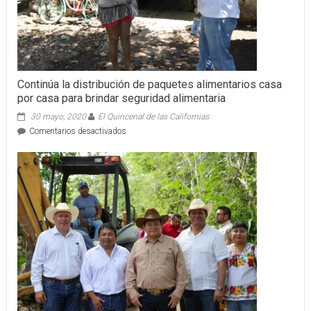
Continúa la distribución de paquetes alimentarios casa
por casa para brindar seguridad alimentaria
30 mayo, 2020
El Quincenal de las Californias
en
Comentarios desactivados
Continúa
la
distribución
de
paquetes
alimentarios
casa
por
casa
para
brindar
seguridad
alimentaria