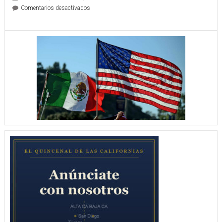
en
Comentarios desactivados
I
D
7
DESPACHO
6
–
4
AL
DEPORTIVO
ORO