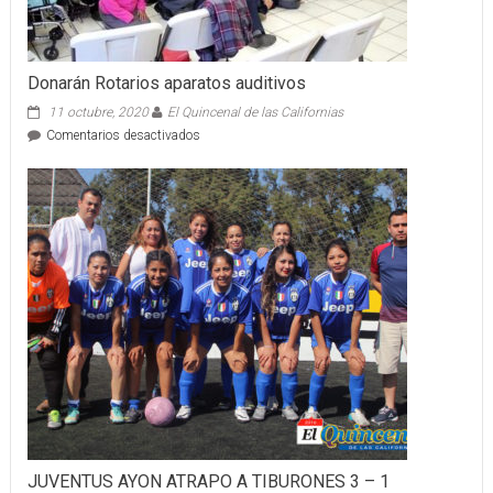
Donarán Rotarios aparatos auditivos
11 octubre, 2020
El Quincenal de las Californias
en
Comentarios desactivados
Donarán
Rotarios
aparatos
auditivos
JUVENTUS AYON ATRAPO A TIBURONES 3 – 1