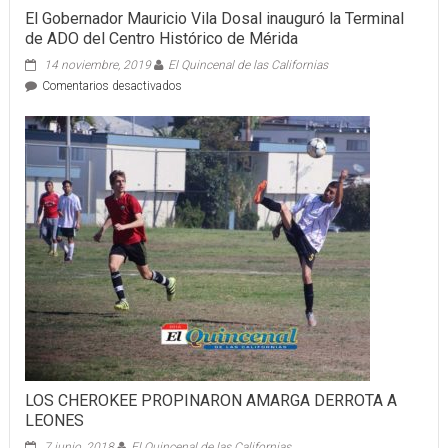
El Gobernador Mauricio Vila Dosal inauguró la Terminal
de ADO del Centro Histórico de Mérida
14 noviembre, 2019
El Quincenal de las Californias
en
Comentarios desactivados
El
Gobernador
Mauricio
Vila
Dosal
inauguró
la
Terminal
de
ADO
del
Centro
Histórico
de
Mérida
LOS CHEROKEE PROPINARON AMARGA DERROTA A
LEONES
7 junio, 2018
El Quincenal de las Californias