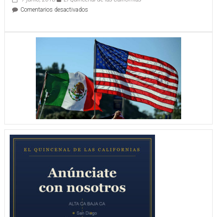
en
Comentarios desactivados
LOS
CHEROKEE
PROPINARON
AMARGA
DERROTA
A
LEONES