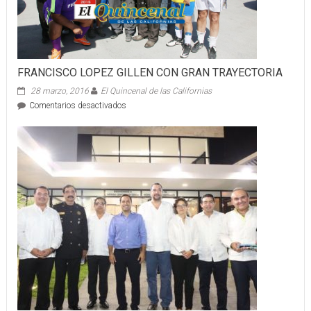
FRANCISCO LOPEZ GILLEN CON GRAN TRAYECTORIA
28 marzo, 2016
El Quincenal de las Californias
en
Comentarios desactivados
FRANCISCO
LOPEZ
GILLEN
CON
GRAN
TRAYECTORIA