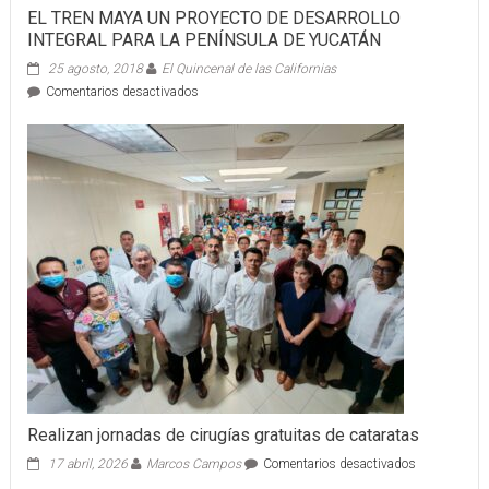
la
EL TREN MAYA UN PROYECTO DE DESARROLLO
Baja
INTEGRAL PARA LA PENÍNSULA DE YUCATÁN
25 agosto, 2018
El Quincenal de las Californias
en
Comentarios desactivados
EL
TREN
MAYA
UN
PROYECTO
DE
DESARROLLO
INTEGRAL
PARA
LA
PENÍNSULA
DE
YUCATÁN
Realizan jornadas de cirugías gratuitas de cataratas
en
17 abril, 2026
Marcos Campos
Comentarios desactivados
Realizan