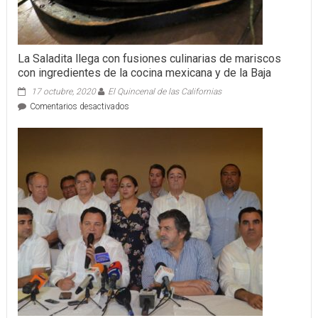
La Saladita llega con fusiones culinarias de mariscos
con ingredientes de la cocina mexicana y de la Baja
17 octubre, 2020
El Quincenal de las Californias
en
Comentarios desactivados
La
Saladita
llega
con
fusiones
culinarias
de
mariscos
con
ingredientes
de
la
cocina
mexicana
y
de