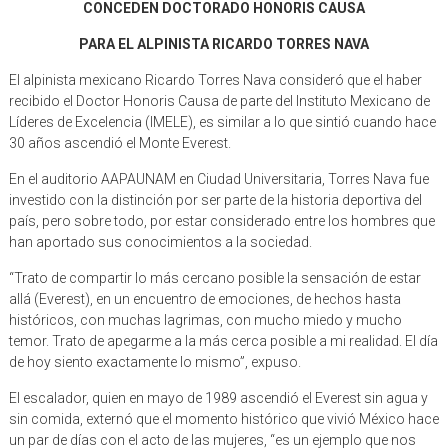
CONCEDEN DOCTORADO HONORIS CAUSA
PARA EL ALPINISTA RICARDO TORRES NAVA
El alpinista mexicano Ricardo Torres Nava consideró que el haber
recibido el Doctor Honoris Causa de parte del Instituto Mexicano de
Líderes de Excelencia (IMELE), es similar a lo que sintió cuando hace
30 años ascendió el Monte Everest.
En el auditorio AAPAUNAM en Ciudad Universitaria, Torres Nava fue
investido con la distinción por ser parte de la historia deportiva del
país, pero sobre todo, por estar considerado entre los hombres que
han aportado sus conocimientos a la sociedad.
“Trato de compartir lo más cercano posible la sensación de estar
allá (Everest), en un encuentro de emociones, de hechos hasta
históricos, con muchas lagrimas, con mucho miedo y mucho
temor. Trato de apegarme a la más cerca posible a mi realidad. El día
de hoy siento exactamente lo mismo”, expuso.
El escalador, quien en mayo de 1989 ascendió el Everest sin agua y
sin comida, externó que el momento histórico que vivió México hace
un par de días con el acto de las mujeres, “es un ejemplo que nos