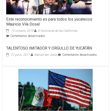
Este reconocimiento es para todos los yucatecos:
Mauricio Vila Dosal
10 octubre, 2019
El Quincenal de las Californias
en
Comentarios desactivados
Este
reconocimiento
TALENTOSO IMITADOR Y ORGULLO DE YUCATÁN
es
para
en
27 junio, 2017
Manuel del Jesús
Comentarios desactivados
todos
TALENTO
los
IMITADOR
yucatecos:
Y
Mauricio
ORGULLO
Vila
DE
Dosal
YUCATÁN