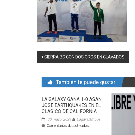
Navegación
CIERRA BC CON DOS OROS EN CLAVADOS
de
entrada
También te puede gustar
LA GALAXY GANA 1-0 ASAN
JOSE EARTHQUAKES EN EL
CLASICO DE CALIFORNIA
30 mayo, 2021
Edgar Campos
en
Comentarios desactivados
LA