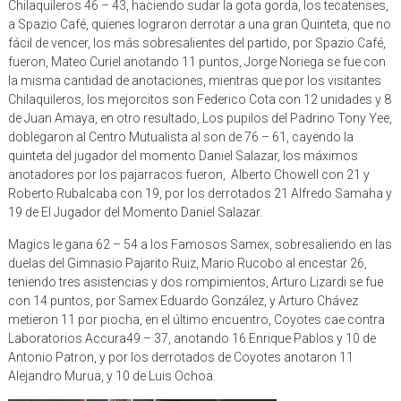
Chilaquileros 46 – 43, haciendo sudar la gota gorda, los tecatenses,
a Spazio Café, quienes lograron derrotar a una gran Quinteta, que no
fácil de vencer, los más sobresalientes del partido, por Spazio Café,
fueron, Mateo Curiel anotando 11 puntos, Jorge Noriega se fue con
la misma cantidad de anotaciones, mientras que por los visitantes
Chilaquileros, los mejorcitos son Federico Cota con 12 unidades y 8
de Juan Amaya, en otro resultado, Los pupilos del Padrino Tony Yee,
doblegaron al Centro Mutualista al son de 76 – 61, cayendo la
quinteta del jugador del momento Daniel Salazar, los máximos
anotadores por los pajarracos fueron, Alberto Chowell con 21 y
Roberto Rubalcaba con 19, por los derrotados 21 Alfredo Samaha y
19 de El Jugador del Momento Daniel Salazar.
Magics le gana 62 – 54 a los Famosos Samex, sobresaliendo en las
duelas del Gimnasio Pajarito Ruiz, Mario Rucobo al encestar 26,
teniendo tres asistencias y dos rompimientos, Arturo Lizardi se fue
con 14 puntos, por Samex Eduardo González, y Arturo Chávez
metieron 11 por piocha, en el último encuentro, Coyotes cae contra
Laboratorios Accura49 – 37, anotando 16 Enrique Pablos y 10 de
Antonio Patron, y por los derrotados de Coyotes anotaron 11
Alejandro Murua, y 10 de Luis Ochoa.