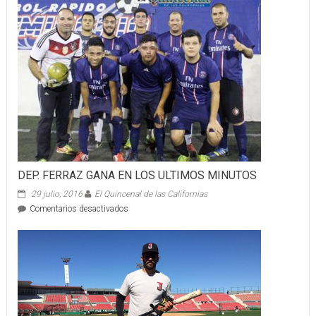
a
conocer
cómo
lucirá
Auditorio
DEP. FERRAZ GANA EN LOS ULTIMOS MINUTOS
29 julio, 2016
El Quincenal de las Californias
en
Comentarios desactivados
DEP.
FERRAZ
GANA
EN
LOS
ULTIMOS
MINUTOS