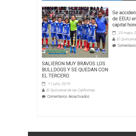
Se accident
de EEUU en
capital ho
23 mayo, 
El Quincenal
Comentario
SALIERON MUY BRAVOS LOS
BULLDOGS Y SE QUEDAN CON
EL TERCERO
11 julio, 2019
El Quincenal de las Californias
en
Comentarios desactivados
SALIERON
MUY
BRAVOS
LOS
BULLDOGS
Y
SE