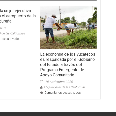
a un jet ejecutivo
 el aeropuerto de la
ndureña
2018
 de las Californias
en
s desactivados
Se
accidenta
un
La economía de los yucatecos
jet
es respaldada por el Gobierno
ejecutivo
del Estado a través del
de
Programa Emergente de
EEUU
Apoyo Comunitario
en
el
10 noviembre, 2020
aeropuerto
El Quincenal de las Californias
de
en
Comentarios desactivados
la
La
capital
economía
hondureña
de
los
yucatecos