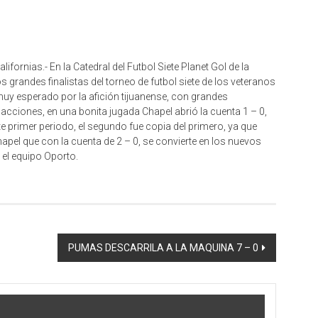
lifornias.- En la Catedral del Futbol Siete Planet Gol de la
grandes finalistas del torneo de futbol siete de los veteranos
muy esperado por la afición tijuanense, con grandes
ciones, en una bonita jugada Chapel abrió la cuenta 1 – 0,
 primer periodo, el segundo fue copia del primero, ya que
pel que con la cuenta de 2 – 0, se convierte en los nuevos
 el equipo Oporto.
PUMAS DESCARRILA A LA MAQUINA 7 – 0