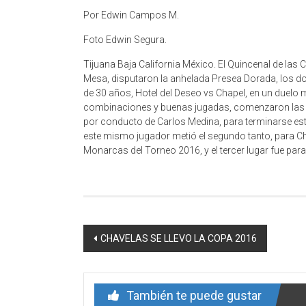
Por Edwin Campos M.
Foto Edwin Segura.
Tijuana Baja California México. El Quincenal de las Ca
Mesa, disputaron la anhelada Presea Dorada, los dos 
de 30 años, Hotel del Deseo vs Chapel, en un duelo 
combinaciones y buenas jugadas, comenzaron las ac
por conducto de Carlos Medina, para terminarse este
este mismo jugador metió el segundo tanto, para Cha
Monarcas del Torneo 2016, y el tercer lugar fue para
Navegación
CHAVELAS SE LLEVO LA COPA 2016
de
entrada
También te puede gustar