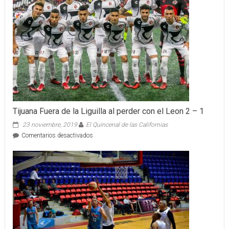
Tijuana Fuera de la Liguilla al perder con el Leon 2 – 1
23 noviembre, 2019
El Quincenal de las Californias
en
Comentarios desactivados
Tijuana
Fuera
de
la
Liguilla
al
perder
con
el
Leon