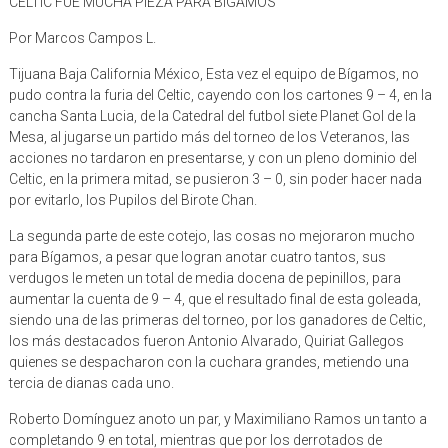
CELTIC FUE MUCHA PIEZA PARA BIGAMOS
Por Marcos Campos L.
Tijuana Baja California México, Esta vez el equipo de Bígamos, no
pudo contra la furia del Celtic, cayendo con los cartones 9 – 4, en la
cancha Santa Lucia, de la Catedral del futbol siete Planet Gol de la
Mesa, al jugarse un partido más del torneo de los Veteranos, las
acciones no tardaron en presentarse, y con un pleno dominio del
Celtic, en la primera mitad, se pusieron 3 – 0, sin poder hacer nada
por evitarlo, los Pupilos del Birote Chan.
La segunda parte de este cotejo, las cosas no mejoraron mucho
para Bígamos, a pesar que logran anotar cuatro tantos, sus
verdugos le meten un total de media docena de pepinillos, para
aumentar la cuenta de 9 – 4, que el resultado final de esta goleada,
siendo una de las primeras del torneo, por los ganadores de Celtic,
los más destacados fueron Antonio Alvarado, Quiriat Gallegos
quienes se despacharon con la cuchara grandes, metiendo una
tercia de dianas cada uno.
Roberto Domínguez anoto un par, y Maximiliano Ramos un tanto a
completando 9 en total, mientras que por los derrotados de