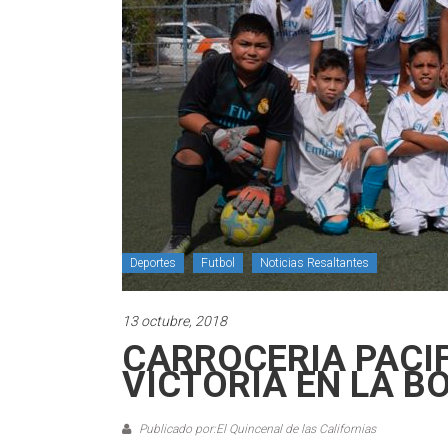
Deportes
Futbol
Noticias Resaltantes
13 octubre, 2018
CARROCERIA PACIF
VICTORIA EN LA B
Publicado por:El Quincenal de las Californias