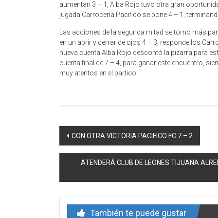
aumentan 3 – 1, Alba Rojo tuvo otra gran oportunida
jugada Carrocería Pacifico se pone 4 – 1, terminand
Las acciones de la segunda mitad se tornó más parej
en un abrir y cerrar de ojos 4 – 3, responde los Ca
nueva cuenta Alba Rojo descontó la pizarra para esta
cuenta final de 7 – 4, para ganar este encuentro, si
muy atentos en el partido.
Navegación
CON OTRA VICTORIA PACIFICO FC 7 – 2
de
ATENDERÁ CLUB DE LEONES TIJUANA ALRE
entrada
También te puede gustar