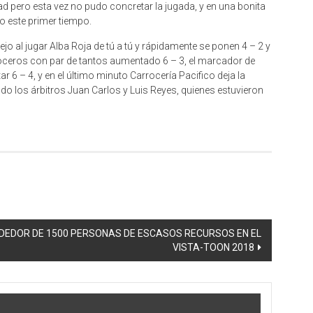
d pero esta vez no pudo concretar la jugada, y en una bonita
o este primer tiempo.
o al jugar Alba Roja de tú a tú y rápidamente se ponen 4 – 2 y
rroceros con par de tantos aumentado 6 – 3, el marcador de
r 6 – 4, y en el último minuto Carrocería Pacifico deja la
endo los árbitros Juan Carlos y Luis Reyes, quienes estuvieron
DEDOR DE 1500 PERSONAS DE ESCASOS RECURSOS EN EL
VISTA-TOON 2018