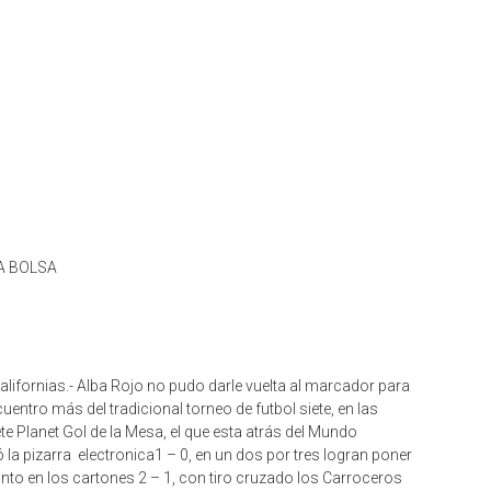
LA BOLSA
Californias.- Alba Rojo no pudo darle vuelta al marcador para
cuentro más del tradicional torneo de futbol siete, en las
te Planet Gol de la Mesa, el que esta atrás del Mundo
 la pizarra electronica1 – 0, en un dos por tres logran poner
anto en los cartones 2 – 1, con tiro cruzado los Carroceros