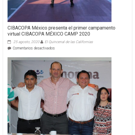
CIBACOPA México presenta el primer campamento
virtual CIBACOPA MÉXICO CAMP 2020
25 agosto, 2020
El Quincenal de las Californias
en
Comentarios desactivados
CIBACOPA
México
presenta
el
primer
campamento
virtual
CIBACOPA
MÉXICO
CAMP
2020