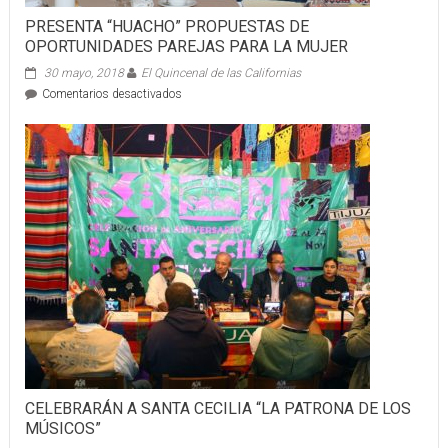
PRESENTA “HUACHO” PROPUESTAS DE
OPORTUNIDADES PAREJAS PARA LA MUJER
30 mayo, 2018
El Quincenal de las Californias
en
Comentarios desactivados
PRESENTA
“HUACHO”
PROPUESTAS
DE
OPORTUNIDADES
PAREJAS
PARA
LA
MUJER
CELEBRARÁN A SANTA CECILIA “LA PATRONA DE LOS
MÚSICOS”