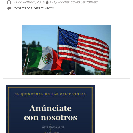
21 noviembre, 2018
El Quincenal de las Californias
en
Comentarios desactivados
CELEBRARÁN
A
SANTA
CECILIA
“LA
PATRONA
DE
LOS
MÚSICOS”