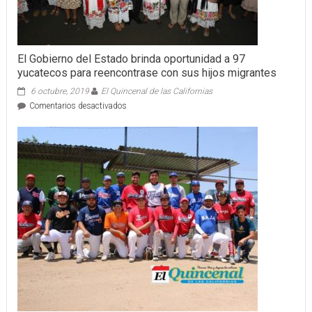
MEXICO
CAMPEON
NACIONAL
El Gobierno del Estado brinda oportunidad a 97
yucatecos para reencontrase con sus hijos migrantes
6 octubre, 2019
El Quincenal de las Californias
en
Comentarios desactivados
El
Gobierno
del
Estado
brinda
oportunidad
a
97
yucatecos
para
reencontrase
con
sus
hijos
migrantes