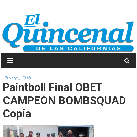
Saltar
El
a
contenido
Quincenal
de
las
Californias
Primero
Dios
25 mayo, 2016
Paintboll Final OBET
y
después
CAMPEON BOMBSQUAD
las
noticias.
Copia