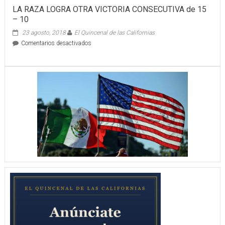
LA RAZA LOGRA OTRA VICTORIA CONSECUTIVA de 15
– 10
23 agosto, 2018
El Quincenal de las Californias
en
Comentarios desactivados
LA
RAZA
LOGRA
OTRA
VICTORIA
CONSECUTIVA
de
15
–
10