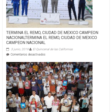
TERMINA EL REMO, CIUDAD DE MEXICO CAMPEON
NACIONALTERMINA EL REMO, CIUDAD DE MEXICO
CAMPEON NACIONAL
3 junio, 2019
El Quincenal de las Californias
en
Comentarios desactivados
TERMINA
EL
REMO,
CIUDAD
DE
MEXICO
CAMPEON
NACIONALTERMINA
EL
REMO,
CIUDAD
DE