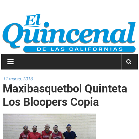
Saltar
El
a
contenido
Quincenal
de
las
Californias
Primero
Dios
11 marzo, 2016
Maxibasquetbol Quinteta
y
después
Los Bloopers Copia
las
noticias.