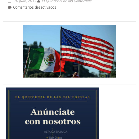
10 julio, 2017
El Quincenal de las Californias
en
Comentarios desactivados
MEXICO
CON
SU
PRIMER
TRIUNFO
3
–
1