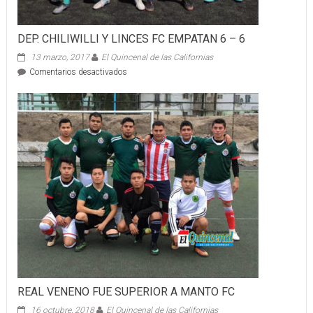
DEP. CHILIWILLI Y LINCES FC EMPATAN 6 – 6
13 marzo, 2017
El Quincenal de las Californias
en
Comentarios desactivados
DEP.
CHILIWILLI
Y
LINCES
FC
EMPATAN
6
–
6
REAL VENENO FUE SUPERIOR A MANTO FC
16 octubre, 2018
El Quincenal de las Californias