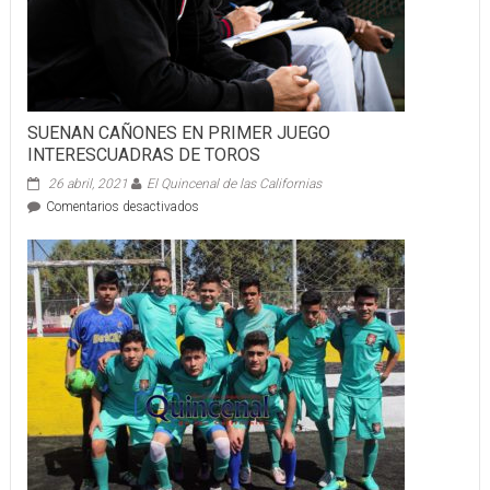
SUENAN CAÑONES EN PRIMER JUEGO
INTERESCUADRAS DE TOROS
26 abril, 2021
El Quincenal de las Californias
en
Comentarios desactivados
SUENAN
CAÑONES
EN
PRIMER
JUEGO
INTERESCUADRAS
DE
TOROS