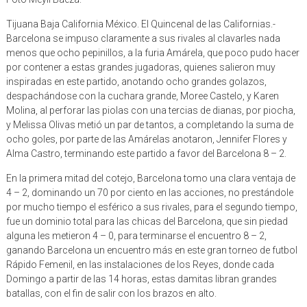
Tijuana Baja California México. El Quincenal de las Californias.-
Barcelona se impuso claramente a sus rivales al clavarles nada
menos que ocho pepinillos, a la furia Amárela, que poco pudo hacer
por contener a estas grandes jugadoras, quienes salieron muy
inspiradas en este partido, anotando ocho grandes golazos,
despachándose con la cuchara grande, Moree Castelo, y Karen
Molina, al perforar las piolas con una tercias de dianas, por piocha,
y Melissa Olivas metió un par de tantos, a completando la suma de
ocho goles, por parte de las Amárelas anotaron, Jennifer Flores y
Alma Castro, terminando este partido a favor del Barcelona 8 – 2.
En la primera mitad del cotejo, Barcelona tomo una clara ventaja de
4 – 2, dominando un 70 por ciento en las acciones, no prestándole
por mucho tiempo el esférico a sus rivales, para el segundo tiempo,
fue un dominio total para las chicas del Barcelona, que sin piedad
alguna les metieron 4 – 0, para terminarse el encuentro 8 – 2,
ganando Barcelona un encuentro más en este gran torneo de futbol
Rápido Femenil, en las instalaciones de los Reyes, donde cada
Domingo a partir de las 14 horas, estas damitas libran grandes
batallas, con el fin de salir con los brazos en alto.