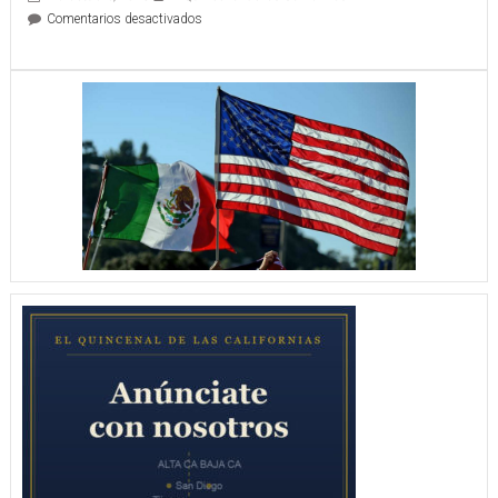
en
Comentarios desactivados
REAL
VENENO
FUE
SUPERIOR
A
MANTO
FC